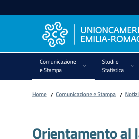
Vai al contenuto
Vai alla navigazione
Vai al footer
Comunicazione
Studi e
e Stampa
Statistica
Home
Comunicazione e Stampa
Notiz
/
/
Salta al contenuto
Orientamento al l