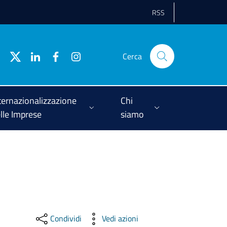
RSS
Cerca
ternazionalizzazione
Chi
lle Imprese
siamo
Condividi
Vedi azioni