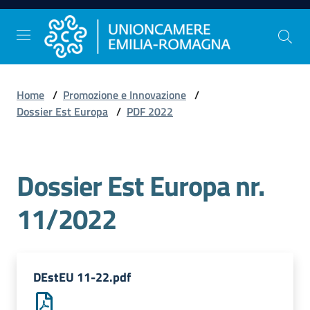
Vai al contenuto
Vai alla navigazione
Vai al footer
Home
/
Promozione e Innovazione
/
Comunicazione
Dossier Est Europa
/
PDF 2022
e
Stampa
Dossier Est Europa nr.
Studi
11/2022
e
Statistica
DEstEU 11-22.pdf
Orientamento
al