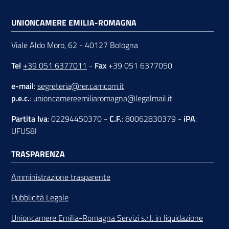
UNIONCAMERE EMILIA-ROMAGNA
Viale Aldo Moro, 62 - 40127 Bologna
Tel
+39 051 6377011
-
Fax
+39 051 6377050
e-mail
:
segreteria@rer.camcom.it
p.e.c.
:
unioncamereemiliaromagna@legalmail.it
Partita Iva
: 02294450370 -
C.F.
: 80062830379 -
iPA
:
UFUS8I
TRASPARENZA
Amministrazione trasparente
Pubblicità Legale
Unioncamere Emilia-Romagna Servizi s.r.l. in liquidazione