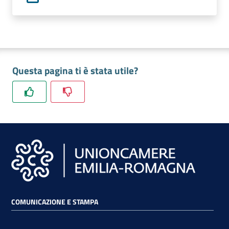
lavoro
Promozione
e
Questa pagina ti è stata utile?
Innovazione
Internazionalizzazione
delle
Imprese
Chi
siamo
COMUNICAZIONE E STAMPA