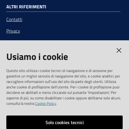
ALTRI RIFERIMENTI
Contatti
Privacy
Note legali
Usiamo i cookie
Media Policy
Sito accessibile
Questo sito utilizza i cookie tecnici di navigazione e di sessione per
garantire un miglior servizio di navigazione del sito, e cookie analitici per
SEGUICI SU
raccogliere informazioni sull'uso del sito da parte degli utenti. Utilizza
anche cookie di profilazione dell'utente. Per i cookie di profilazione puoi
Youtube
Twitter
Linkedin
Facebook
Instagram
decidere se abilitarli o meno cliccando sul pulsante 'Impostazioni'. Per
saperne di più, su come disabilitare i cookie oppure abilitarne solo alcuni,
consulta la nostra
Cookie Policy
.
Solo cookies tecnici
Vai alla pagina