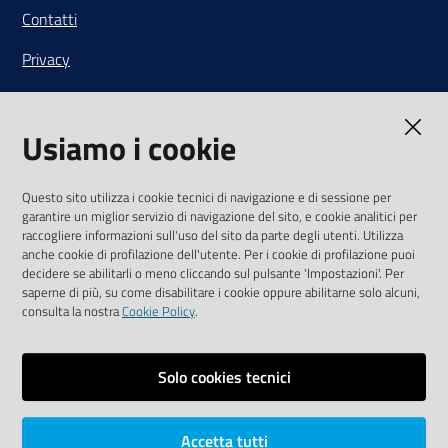
Contatti
Privacy
Note legali
Usiamo i cookie
Media Policy
Sito accessibile
Questo sito utilizza i cookie tecnici di navigazione e di sessione per
garantire un miglior servizio di navigazione del sito, e cookie analitici per
SEGUICI SU
raccogliere informazioni sull'uso del sito da parte degli utenti. Utilizza
anche cookie di profilazione dell'utente. Per i cookie di profilazione puoi
Youtube
Twitter
Linkedin
Facebook
Instagram
decidere se abilitarli o meno cliccando sul pulsante 'Impostazioni'. Per
saperne di più, su come disabilitare i cookie oppure abilitarne solo alcuni,
consulta la nostra
Cookie Policy
.
Solo cookies tecnici
Vai alla pagina
Area riservata
Accetta tutti