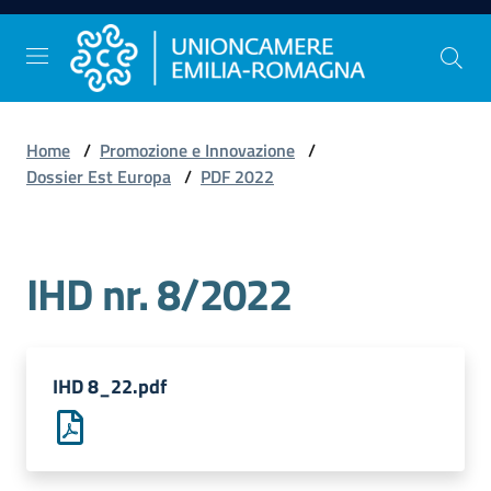
Vai al contenuto
Vai alla navigazione
Vai al footer
Home
/
Promozione e Innovazione
/
Comunicazione
Dossier Est Europa
/
PDF 2022
e
Stampa
IHD nr. 8/2022
Studi
e
Statistica
IHD 8_22.pdf
Orientamento
al