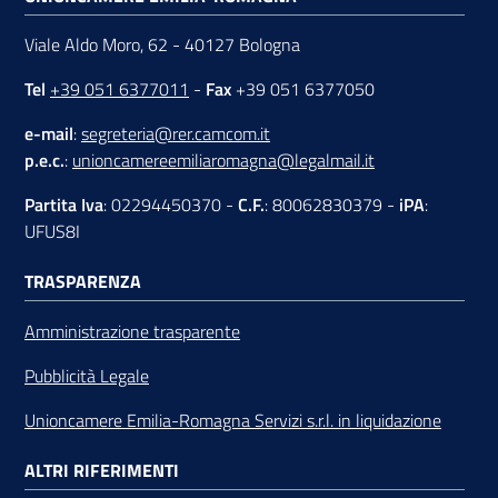
Viale Aldo Moro, 62 - 40127 Bologna
Tel
+39 051 6377011
-
Fax
+39 051 6377050
e-mail
:
segreteria@rer.camcom.it
p.e.c.
:
unioncamereemiliaromagna@legalmail.it
Partita Iva
: 02294450370 -
C.F.
: 80062830379 -
iPA
:
UFUS8I
TRASPARENZA
Amministrazione trasparente
Pubblicità Legale
Unioncamere Emilia-Romagna Servizi s.r.l. in liquidazione
ALTRI RIFERIMENTI