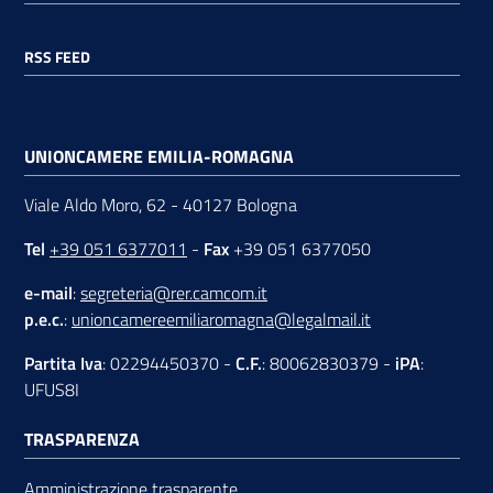
RSS FEED
UNIONCAMERE EMILIA-ROMAGNA
Viale Aldo Moro, 62 - 40127 Bologna
Tel
+39 051 6377011
-
Fax
+39 051 6377050
e-mail
:
segreteria@rer.camcom.it
p.e.c.
:
unioncamereemiliaromagna@legalmail.it
Partita Iva
: 02294450370 -
C.F.
: 80062830379 -
iPA
:
UFUS8I
TRASPARENZA
Amministrazione trasparente