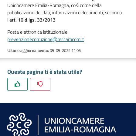
lavoro
Unioncamere Emilia-Romagna, così come della
pubblicazione dei dati, informazioni e documenti, secondo
l'
art. 10 d.lgs. 33/2013
Promozione
Posta elettronica istituzionale:
e
prevenzionecorruzione@rer.camcom.it
Innovazione
05-05-2022 11:05
Ultimo aggiornamento
:
Internazionalizzazione
Questa pagina ti è stata utile?
delle
Imprese
Chi
siamo