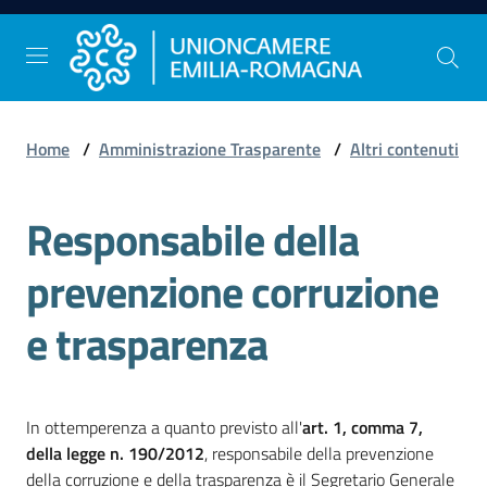
Vai al contenuto
Vai alla navigazione
Vai al footer
Home
/
Amministrazione Trasparente
/
Altri contenuti
Comunicazione
e
Responsabile della
Stampa
prevenzione corruzione
Studi
e trasparenza
e
Statistica
In ottemperenza a quanto previsto all'
art. 1, comma 7,
Orientamento
della legge n. 190/2012
, responsabile della prevenzione
al
della corruzione e della trasparenza è il Segretario Generale