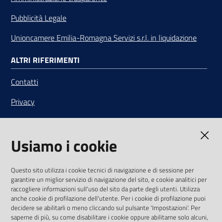
Pubblicità Legale
Unioncamere Emilia-Romagna Servizi s.r.l. in liquidazione
ALTRI RIFERIMENTI
Contatti
Privacy
Note legali
Usiamo i cookie
Media Policy
Sito accessibile
Questo sito utilizza i cookie tecnici di navigazione e di sessione per
garantire un miglior servizio di navigazione del sito, e cookie analitici per
SEGUICI SU
raccogliere informazioni sull'uso del sito da parte degli utenti. Utilizza
anche cookie di profilazione dell'utente. Per i cookie di profilazione puoi
Youtube
Twitter
Linkedin
Facebook
Instagram
decidere se abilitarli o meno cliccando sul pulsante 'Impostazioni'. Per
saperne di più, su come disabilitare i cookie oppure abilitarne solo alcuni,