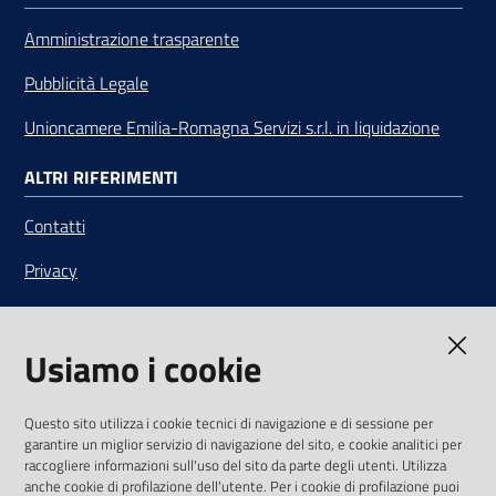
Amministrazione trasparente
Pubblicità Legale
Unioncamere Emilia-Romagna Servizi s.r.l. in liquidazione
ALTRI RIFERIMENTI
Contatti
Privacy
Note legali
Usiamo i cookie
Media Policy
Sito accessibile
Questo sito utilizza i cookie tecnici di navigazione e di sessione per
garantire un miglior servizio di navigazione del sito, e cookie analitici per
SEGUICI SU
raccogliere informazioni sull'uso del sito da parte degli utenti. Utilizza
anche cookie di profilazione dell'utente. Per i cookie di profilazione puoi