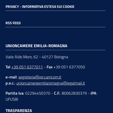
PRIVACY - INFORMATIVA ESTESA SUI COOKIE
RSS FEED
UNIONCAMERE EMILIA-ROMAGNA
Viale Aldo Moro, 62 - 40127 Bologna
Tel
+39 051 6377011
-
Fax
+39 051 6377050
e-mail
:
segreteria@rer.camcom.it
p.e.c.
:
unioncamereemiliaromagna@legalmail.it
Partita Iva
: 02294450370 -
C.F.
: 80062830379 -
iPA
:
UFUS8I
TRASPARENZA