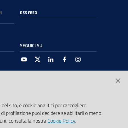
I
RSS FEED
SEGUICI SU
Youtube
Twitter
Linkedin
Facebook
Instagram
del sito, e cookie analitici per raccogliere
e di profilazione puoi decidere se abilitarli o meno
cuni, consulta la nostra
Cookie Policy
.