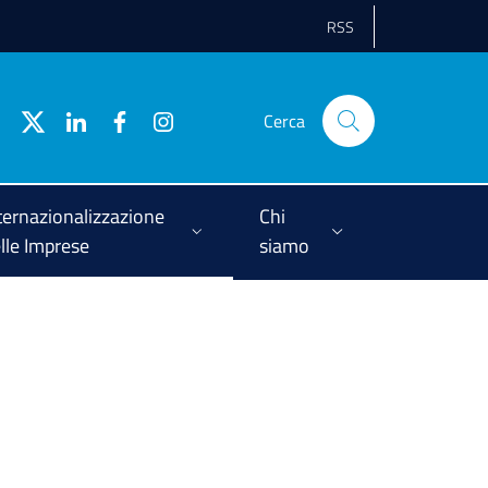
RSS
Cerca
ternazionalizzazione
Chi
lle Imprese
siamo