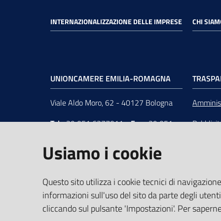
INTERNAZIONALIZZAZIONE DELLE IMPRESE
CHI SIAM
UNIONCAMERE EMILIA-ROMAGNA
TRASPA
Viale Aldo Moro, 62 - 40127 Bologna
Amminist
Tel
+39 051 6377011
-
Fax
+39 051
Pubblici
6377050
Unionca
Usiamo i cookie
e-mail
:
segreteria@rer.camcom.it
s.r.l. in 
p.e.c.
:
unioncamereemiliaromagna@legalmail.it
Questo sito utilizza i cookie tecnici di navigazione
informazioni sull'uso del sito da parte degli utenti
Partita Iva
: 02294450370 -
C.F.
:
cliccando sul pulsante 'Impostazioni'. Per saperne 
80062830379 -
iPA
: UFUS8I