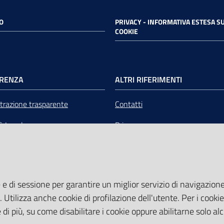
O
PRIVACY - INFORMATIVA ESTESA SU
COOKIE
RENZA
ALTRI RIFERIMENTI
razione trasparente
Contatti
tà Legale
Privacy
mere Emilia-Romagna Servizi
Note legali
liquidazione
Media Policy
 e di sessione per garantire un miglior servizio di navigazione 
Sito accessibile
. Utilizza anche cookie di profilazione dell'utente. Per i cooki
di più, su come disabilitare i cookie oppure abilitarne solo al