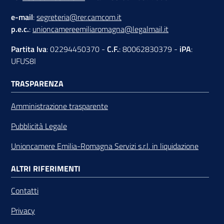
e-mail
:
segreteria@rer.camcom.it
p.e.c.
:
unioncamereemiliaromagna@legalmail.it
Partita Iva
: 02294450370 -
C.F.
: 80062830379 -
iPA
:
UFUS8I
TRASPARENZA
Amministrazione trasparente
Pubblicità Legale
Unioncamere Emilia-Romagna Servizi s.r.l. in liquidazione
ALTRI RIFERIMENTI
Contatti
Privacy