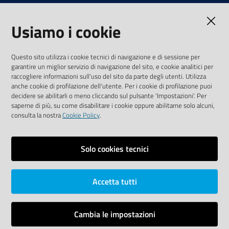
Note legali
Usiamo i cookie
Media Policy
Sito accessibile
Questo sito utilizza i cookie tecnici di navigazione e di sessione per
garantire un miglior servizio di navigazione del sito, e cookie analitici per
SEGUICI SU
raccogliere informazioni sull'uso del sito da parte degli utenti. Utilizza
anche cookie di profilazione dell'utente. Per i cookie di profilazione puoi
Youtube
Twitter
Linkedin
Facebook
Instagram
decidere se abilitarli o meno cliccando sul pulsante 'Impostazioni'. Per
saperne di più, su come disabilitare i cookie oppure abilitarne solo alcuni,
consulta la nostra
Cookie Policy
.
Solo cookies tecnici
Vai alla pagina
Area riservata
Accetta tutti
Dichiarazione di accessibilità
Mappa del sito
Cambia le impostazioni
Credits