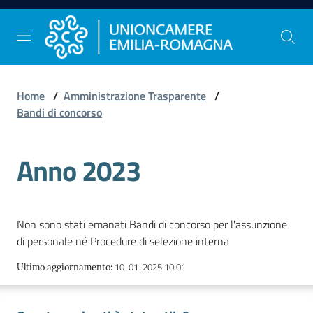
Vai al contenuto
Vai alla navigazione
Vai al footer
Home
/
Amministrazione Trasparente
/
Comunicazione
Bandi di concorso
e
Stampa
Anno 2023
Studi
e
Non sono stati emanati Bandi di concorso per l'assunzione
Statistica
di personale né Procedure di selezione interna
10-01-2025 10:01
Ultimo aggiornamento
:
Orientamento
al