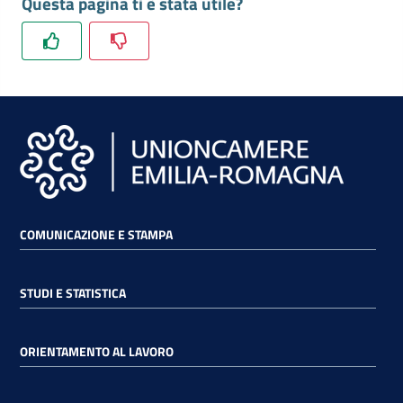
Questa pagina ti è stata utile?
lavoro
Promozione
e
Innovazione
Internazionalizzazione
delle
COMUNICAZIONE E STAMPA
Imprese
STUDI E STATISTICA
Chi
siamo
ORIENTAMENTO AL LAVORO