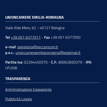
UNIONCAMERE EMILIA-ROMAGNA
Viale Aldo Moro, 62 - 40127 Bologna
Tel
+39 051 6377011
-
Fax
+39 051 6377050
e-mail
:
segreteria@rer.camcom.it
p.e.c.
:
unioncamereemiliaromagna@legalmail.it
Partita Iva
: 02294450370 -
C.F.
: 80062830379 -
iPA
:
UFUS8I
TRASPARENZA
Amministrazione trasparente
Pubblicità Legale