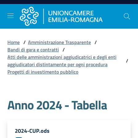
Vai al contenuto
Vai alla navigazione
Vai al footer
Home
/
Amministrazione Trasparente
/
Comunicazione
Bandi di gara e contratti
/
e
Atti delle amministrazioni aggiudicatrici e degli enti
/
Stampa
aggiudicatori distintamente per ogni procedura
Progetti di investimento pubblico
Studi
e
Anno 2024 - Tabella
Statistica
Orientamento
2024-CUP.ods
al