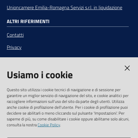
Unioncamere Emilia-Romagna Servizi s.r.l. in liquidazione
ALTRI RIFERIMENTI
Contatti
Privacy
Note legali
Usiamo i cookie
Media Policy
Sito accessibile
Questo sito utilizza i cookie tecnici di navigazione e di sessione per
garantire un miglior servizio di navigazione del sito, e cookie analitici per
SEGUICI SU
raccogliere informazioni sull'uso del sito da parte degli utenti. Utilizza
anche cookie di profilazione dell'utente. Per i cookie di profilazione puoi
Youtube
Twitter
Linkedin
Facebook
Instagram
decidere se abilitarli o meno cliccando sul pulsante 'Impostazioni'. Per
saperne di più, su come disabilitare i cookie oppure abilitarne solo alcuni,
consulta la nostra
Cookie Policy
.