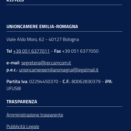
UNIONCAMERE EMILIA-ROMAGNA
Viale Aldo Moro, 62 - 40127 Bologna
Tel
+39 051 6377011
-
Fax
+39 051 6377050
e-mail
:
segreteria@rer.camcom.it
p.e.c.
:
unioncamereemiliaromagna@legalmail.it
Partita Iva
: 02294450370 -
C.F.
: 80062830379 -
iPA
:
UFUS8I
TRASPARENZA
Amministrazione trasparente
Pubblicità Legale