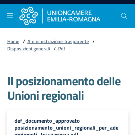
Vai al contenuto
Vai alla navigazione
Vai al footer
Home
/
Amministrazione Trasparente
/
Comunicazione
Disposizioni generali
/
Pdf
e
Stampa
Il posizionamento delle
Studi
Unioni regionali
e
Statistica
def_documento_approvato
Orientamento
posizionamento_unioni_regionali_per_ade
al
mpimenti_trasparenza.pdf