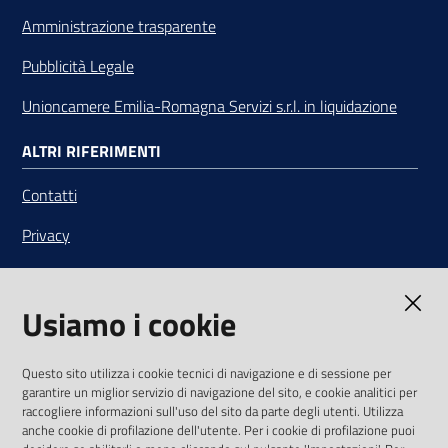
Amministrazione trasparente
Pubblicità Legale
Unioncamere Emilia-Romagna Servizi s.r.l. in liquidazione
ALTRI RIFERIMENTI
Contatti
Privacy
Note legali
Usiamo i cookie
Media Policy
Sito accessibile
Questo sito utilizza i cookie tecnici di navigazione e di sessione per
garantire un miglior servizio di navigazione del sito, e cookie analitici per
SEGUICI SU
raccogliere informazioni sull'uso del sito da parte degli utenti. Utilizza
anche cookie di profilazione dell'utente. Per i cookie di profilazione puoi
Youtube
Twitter
Linkedin
Facebook
Instagram