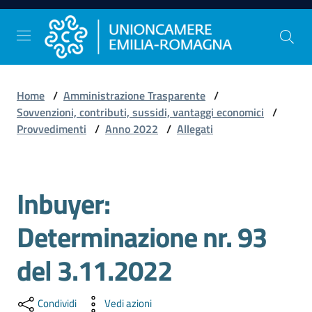
Vai al contenuto
Vai alla navigazione
Vai al footer
Home
/
Amministrazione Trasparente
/
Comunicazione
Sovvenzioni, contributi, sussidi, vantaggi economici
/
e
Provvedimenti
/
Anno 2022
/
Allegati
Stampa
Inbuyer:
Studi
e
Determinazione nr. 93
Statistica
del 3.11.2022
Orientamento
Condividi
Vedi azioni
al