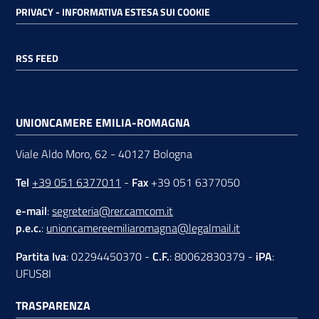
PRIVACY - INFORMATIVA ESTESA SUI COOKIE
RSS FEED
UNIONCAMERE EMILIA-ROMAGNA
Viale Aldo Moro, 62 - 40127 Bologna
Tel
+39 051 6377011
-
Fax
+39 051 6377050
e-mail
:
segreteria@rer.camcom.it
p.e.c.
:
unioncamereemiliaromagna@legalmail.it
Partita Iva
: 02294450370 -
C.F.
: 80062830379 -
iPA
:
UFUS8I
TRASPARENZA