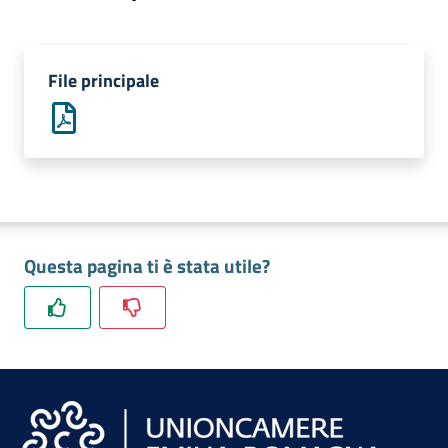
lavoro
File principale
Promozione
e
Innovazione
Internazionalizzazione
delle
Questa pagina ti è stata utile?
Imprese
Chi
siamo