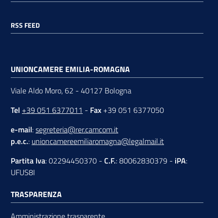
RSS FEED
UNIONCAMERE EMILIA-ROMAGNA
Viale Aldo Moro, 62 - 40127 Bologna
Tel
+39 051 6377011
-
Fax
+39 051 6377050
e-mail
:
segreteria@rer.camcom.it
p.e.c.
:
unioncamereemiliaromagna@legalmail.it
Partita Iva
: 02294450370 -
C.F.
: 80062830379 -
iPA
:
UFUS8I
TRASPARENZA
Amministrazione trasparente