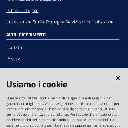
Pubblicità Legale
Unioncamere Emilia-Romagna Servizi s.r.l. in liquidazione
ALTRI RIFERIMENTI
Contatti
Privacy
Note legali
Usiamo i cookie
Media Policy
Sito accessibile
Questo sito utilizza i cookie tecnici di navigazione e di sessione per
garantire un miglior servizio di navigazione del sito, e cookie analitici per
SEGUICI SU
raccogliere informazioni sull'uso del sito da parte degli utenti. Utilizza
anche cookie di profilazione dell'utente. Per i cookie di profilazione puoi
Youtube
Twitter
Linkedin
Facebook
Instagram
decidere se abilitarli o meno cliccando sul pulsante 'Impostazioni'. Per
saperne di più, su come disabilitare i cookie oppure abilitarne solo alcuni,