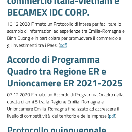
commercio Italia-Vietnam e
lavoro
BECAMEX IDC CORP.
10.12.2020 Firmato un Protocollo di intesa per facilitare lo
Promozione
scambio di informazioni ed esperienze tra Emilia-Romagna e
e
Binh Duong e in particolare per promuovere il commercio e
Innovazione
gli investimenti tra i Paesi (
pdf)
Accordo di Programma
Internazionalizzazione
Quadro tra Regione ER e
delle
Unioncamere ER 2021-2025
Imprese
07.12.2020 Firmato un Accordo di Programma Quadro della
durata di anni 5 tra la Regione Emilia-Romagna e
Chi
Unioncamere Emilia-Romagna finalizzato ad accrescere il
siamo
livello di competitività del territorio e delle imprese (
pdf
)
Protocollo
quinquennale