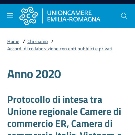
Vai al contenuto
Vai alla navigazione
Vai al footer
Home
/
Chi siamo
/
Comunicazione
Accordi di collaborazione con enti pubblici e privati
e
Stampa
Anno 2020
Studi
e
Protocollo di intesa tra
Statistica
Unione regionale Camere di
commercio ER, Camera di
Orientamento
al