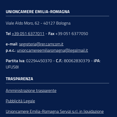
UNIONCAMERE EMILIA-ROMAGNA
Viale Aldo Moro, 62 - 40127 Bologna
Tel
+39 051 6377011
-
Fax
+39 051 6377050
e-mail
:
segreteria@rer.camcom.it
p.e.c.
:
unioncamereemiliaromagna@legalmail.it
Partita Iva
: 02294450370 -
C.F.
: 80062830379 -
iPA
:
UFUS8I
TRASPARENZA
Amministrazione trasparente
Pubblicità Legale
Unioncamere Emilia-Romagna Servizi s.r.l. in liquidazione