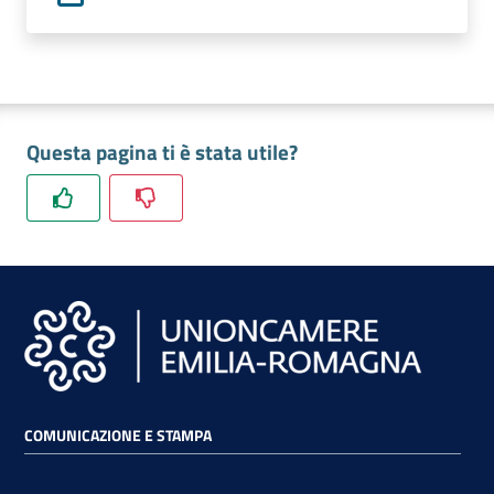
lavoro
Promozione
e
Questa pagina ti è stata utile?
Innovazione
Internazionalizzazione
delle
Imprese
Chi
siamo
COMUNICAZIONE E STAMPA