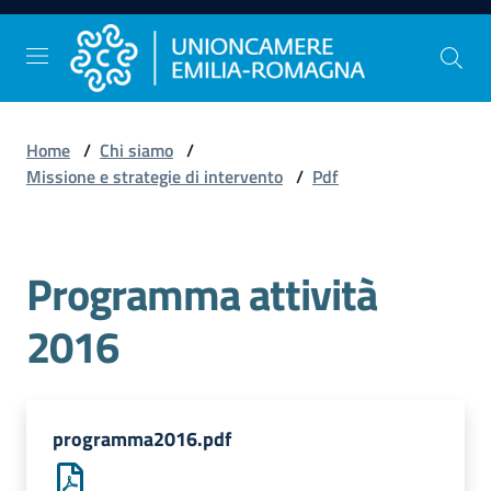
Vai al contenuto
Vai alla navigazione
Vai al footer
Home
/
Chi siamo
/
Comunicazione
Missione e strategie di intervento
/
Pdf
e
Stampa
Programma attività
Studi
2016
e
Statistica
programma2016.pdf
Orientamento
al