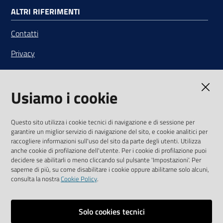
ALTRI RIFERIMENTI
Contatti
Privacy
Note legali
Usiamo i cookie
Media Policy
Sito accessibile
Questo sito utilizza i cookie tecnici di navigazione e di sessione per
garantire un miglior servizio di navigazione del sito, e cookie analitici per
SEGUICI SU
raccogliere informazioni sull'uso del sito da parte degli utenti. Utilizza
anche cookie di profilazione dell'utente. Per i cookie di profilazione puoi
Youtube
Twitter
Linkedin
Facebook
Instagram
decidere se abilitarli o meno cliccando sul pulsante 'Impostazioni'. Per
saperne di più, su come disabilitare i cookie oppure abilitarne solo alcuni,
consulta la nostra
Cookie Policy
.
Solo cookies tecnici
Vai alla pagina