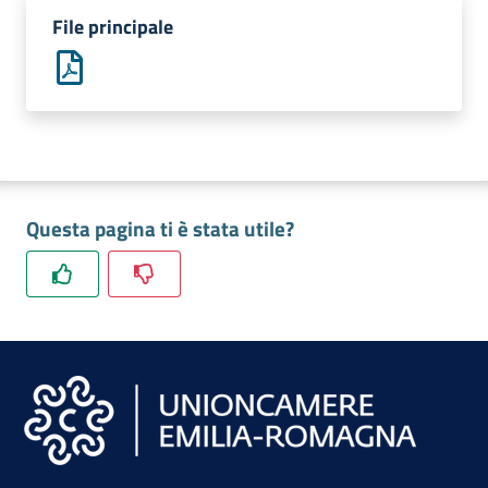
lavoro
File principale
Promozione
e
Innovazione
Questa pagina ti è stata utile?
Internazionalizzazione
delle
Imprese
Chi
siamo