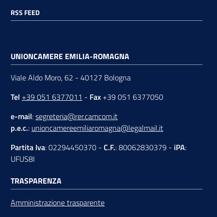
RSS FEED
UNIONCAMERE EMILIA-ROMAGNA
Viale Aldo Moro, 62 - 40127 Bologna
Tel
+39 051 6377011
-
Fax
+39 051 6377050
e-mail
:
segreteria@rer.camcom.it
p.e.c.
:
unioncamereemiliaromagna@legalmail.it
Partita Iva
: 02294450370 -
C.F.
: 80062830379 -
iPA
:
UFUS8I
TRASPARENZA
Amministrazione trasparente