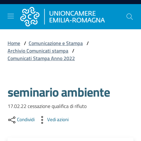
Vai al contenuto
Vai alla navigazione
Vai al footer
Home
/
Comunicazione e Stampa
/
Comunicazione
Archivio Comunicati stampa
/
e
Comunicati Stampa Anno 2022
Stampa
seminario ambiente
Studi
e
Statistica
17.02.22 cessazione qualifica di rifiuto 
Condividi
Vedi azioni
Orientamento
al