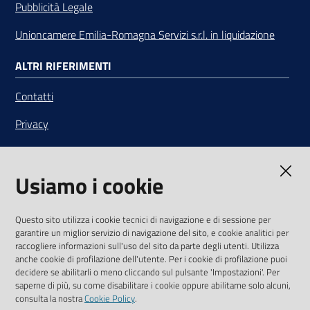
Pubblicità Legale
Unioncamere Emilia-Romagna Servizi s.r.l. in liquidazione
ALTRI RIFERIMENTI
Contatti
Privacy
Note legali
Usiamo i cookie
Media Policy
Sito accessibile
Questo sito utilizza i cookie tecnici di navigazione e di sessione per
garantire un miglior servizio di navigazione del sito, e cookie analitici per
SEGUICI SU
raccogliere informazioni sull'uso del sito da parte degli utenti. Utilizza
anche cookie di profilazione dell'utente. Per i cookie di profilazione puoi
Youtube
Twitter
Linkedin
Facebook
Instagram
decidere se abilitarli o meno cliccando sul pulsante 'Impostazioni'. Per
saperne di più, su come disabilitare i cookie oppure abilitarne solo alcuni,
consulta la nostra
Cookie Policy
.