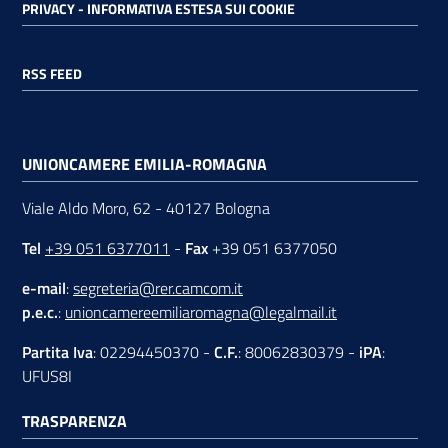
PRIVACY - INFORMATIVA ESTESA SUI COOKIE
RSS FEED
UNIONCAMERE EMILIA-ROMAGNA
Viale Aldo Moro, 62 - 40127 Bologna
Tel
+39 051 6377011
-
Fax
+39 051 6377050
e-mail
:
segreteria@rer.camcom.it
p.e.c.
:
unioncamereemiliaromagna@legalmail.it
Partita Iva
: 02294450370 -
C.F.
: 80062830379 -
iPA
:
UFUS8I
TRASPARENZA