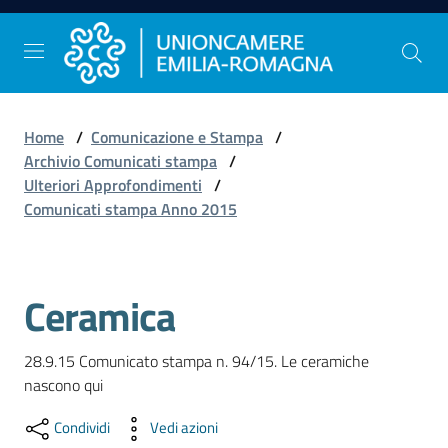
Vai al contenuto
Vai alla navigazione
Vai al footer
Home
/
Comunicazione e Stampa
/
Comunicazione
Archivio Comunicati stampa
/
e
Ulteriori Approfondimenti
/
Stampa
Comunicati stampa Anno 2015
Studi
Ceramica
e
Statistica
28.9.15 Comunicato stampa n. 94/15. Le ceramiche 
nascono qui
Orientamento
Condividi
Vedi azioni
al