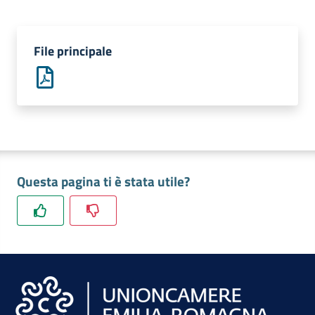
lavoro
File principale
Promozione
e
Innovazione
Internazionalizzazione
delle
Questa pagina ti è stata utile?
Imprese
Chi
siamo