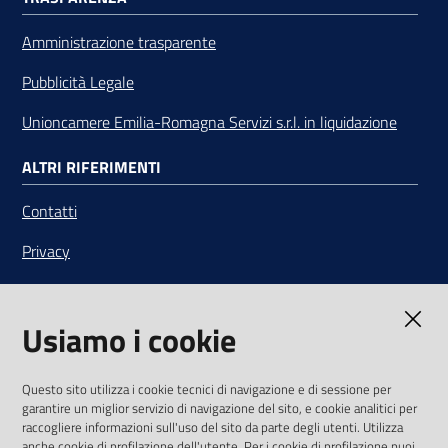
Amministrazione trasparente
Pubblicità Legale
Unioncamere Emilia-Romagna Servizi s.r.l. in liquidazione
ALTRI RIFERIMENTI
Contatti
Privacy
Note legali
Usiamo i cookie
Media Policy
Sito accessibile
Questo sito utilizza i cookie tecnici di navigazione e di sessione per
garantire un miglior servizio di navigazione del sito, e cookie analitici per
SEGUICI SU
raccogliere informazioni sull'uso del sito da parte degli utenti. Utilizza
anche cookie di profilazione dell'utente. Per i cookie di profilazione puoi