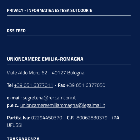
PRIVACY - INFORMATIVA ESTESA SUI COOKIE
RSS FEED
UNIONCAMERE EMILIA-ROMAGNA
Viale Aldo Moro, 62 - 40127 Bologna
Tel
+39 051 6377011
-
Fax
+39 051 6377050
e-mail
:
segreteria@rer.camcom.it
p.e.c.
:
unioncamereemiliaromagna@legalmail.it
Partita Iva
: 02294450370 -
C.F.
: 80062830379 -
iPA
:
UFUS8I
TRASPARENZA