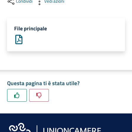
Condividi
Vedi azioni
lavoro
Promozione
File principale
e
Innovazione
Internazionalizzazione
delle
Imprese
Questa pagina ti è stata utile?
Chi
siamo