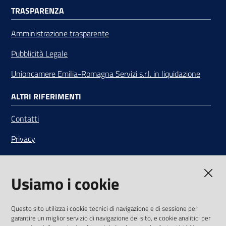
TRASPARENZA
Amministrazione trasparente
Pubblicità Legale
Unioncamere Emilia-Romagna Servizi s.r.l. in liquidazione
ALTRI RIFERIMENTI
Contatti
Privacy
Note legali
Usiamo i cookie
Media Policy
Sito accessibile
Questo sito utilizza i cookie tecnici di navigazione e di sessione per
garantire un miglior servizio di navigazione del sito, e cookie analitici per
SEGUICI SU