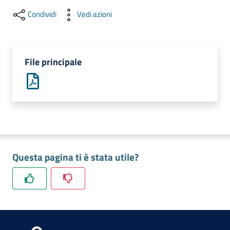
lavoro
Condividi
Vedi azioni
Promozione
e
File principale
Innovazione
Internazionalizzazione
delle
Imprese
Questa pagina ti è stata utile?
Chi
siamo