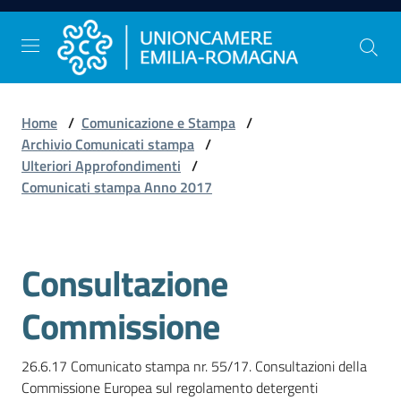
Vai al contenuto
Vai alla navigazione
Vai al footer
Home
/
Comunicazione e Stampa
/
Comunicazione
Archivio Comunicati stampa
/
e
Ulteriori Approfondimenti
/
Stampa
Comunicati stampa Anno 2017
Studi
Consultazione
e
Statistica
Commissione
26.6.17 Comunicato stampa nr. 55/17. Consultazioni della 
Orientamento
Commissione Europea sul regolamento detergenti
al