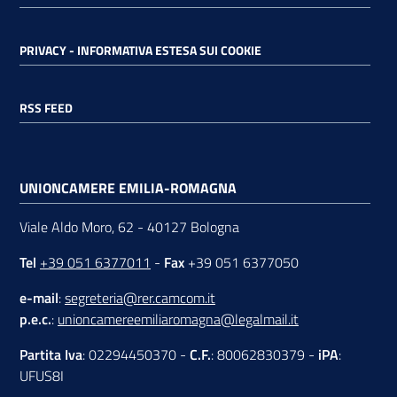
PRIVACY - INFORMATIVA ESTESA SUI COOKIE
RSS FEED
UNIONCAMERE EMILIA-ROMAGNA
Viale Aldo Moro, 62 - 40127 Bologna
Tel
+39 051 6377011
-
Fax
+39 051 6377050
e-mail
:
segreteria@rer.camcom.it
p.e.c.
:
unioncamereemiliaromagna@legalmail.it
Partita Iva
: 02294450370 -
C.F.
: 80062830379 -
iPA
:
UFUS8I