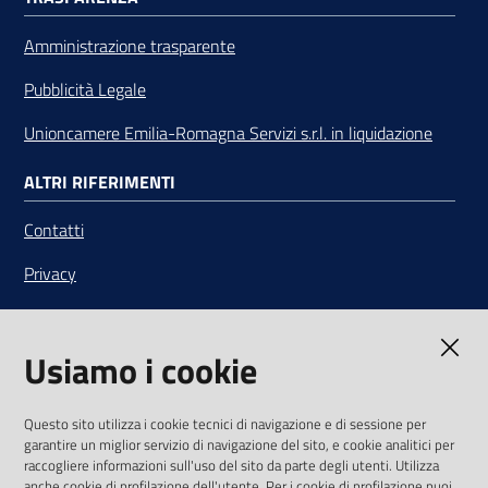
Amministrazione trasparente
Pubblicità Legale
Unioncamere Emilia-Romagna Servizi s.r.l. in liquidazione
ALTRI RIFERIMENTI
Contatti
Privacy
Note legali
Usiamo i cookie
Media Policy
Sito accessibile
Questo sito utilizza i cookie tecnici di navigazione e di sessione per
garantire un miglior servizio di navigazione del sito, e cookie analitici per
SEGUICI SU
raccogliere informazioni sull'uso del sito da parte degli utenti. Utilizza
anche cookie di profilazione dell'utente. Per i cookie di profilazione puoi