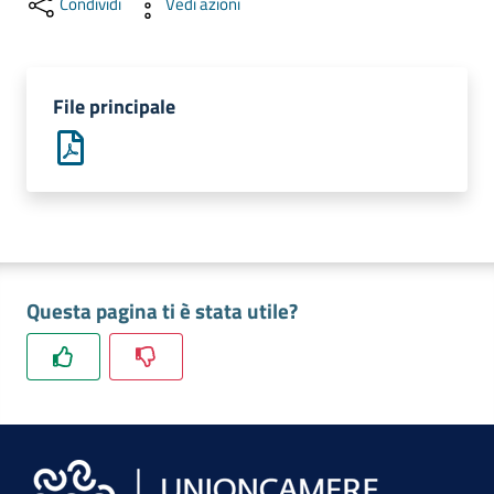
Condividi
Vedi azioni
lavoro
Promozione
File principale
e
Innovazione
Internazionalizzazione
delle
Imprese
Questa pagina ti è stata utile?
Chi
siamo