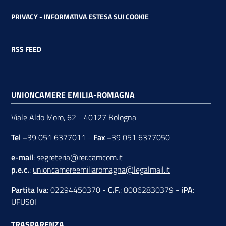
PRIVACY - INFORMATIVA ESTESA SUI COOKIE
RSS FEED
UNIONCAMERE EMILIA-ROMAGNA
Viale Aldo Moro, 62 - 40127 Bologna
Tel
+39 051 6377011
-
Fax
+39 051 6377050
e-mail
:
segreteria@rer.camcom.it
p.e.c.
:
unioncamereemiliaromagna@legalmail.it
Partita Iva
: 02294450370 -
C.F.
: 80062830379 -
iPA
:
UFUS8I
TRASPARENZA