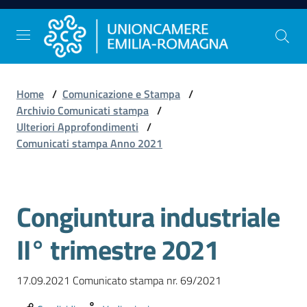
Vai al contenuto
Vai alla navigazione
Vai al footer
Home
/
Comunicazione e Stampa
/
Comunicazione
Archivio Comunicati stampa
/
e
Ulteriori Approfondimenti
/
Stampa
Comunicati stampa Anno 2021
Studi
Congiuntura industriale
e
Statistica
II° trimestre 2021
17.09.2021 Comunicato stampa nr. 69/2021
Orientamento
al