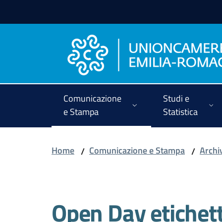
Vai al contenuto
Vai alla navigazione
Vai al footer
Comunicazione
Studi e
e Stampa
Statistica
Home
Comunicazione e Stampa
Archi
/
/
Open Day etichet