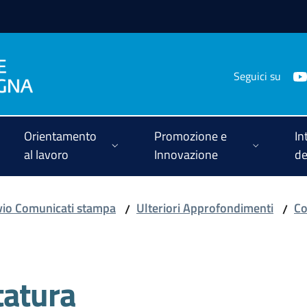
Seguici su
Orientamento
Promozione e
In
al lavoro
Innovazione
de
vio Comunicati stampa
Ulteriori Approfondimenti
Co
/
/
tatura