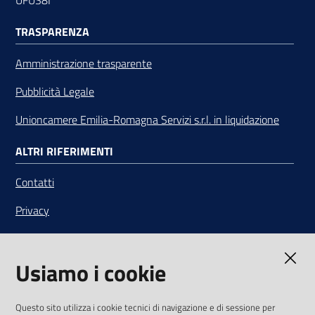
UFUS8I
TRASPARENZA
Amministrazione trasparente
Pubblicità Legale
Unioncamere Emilia-Romagna Servizi s.r.l. in liquidazione
ALTRI RIFERIMENTI
Contatti
Privacy
Note legali
Usiamo i cookie
Media Policy
Sito accessibile
Questo sito utilizza i cookie tecnici di navigazione e di sessione per