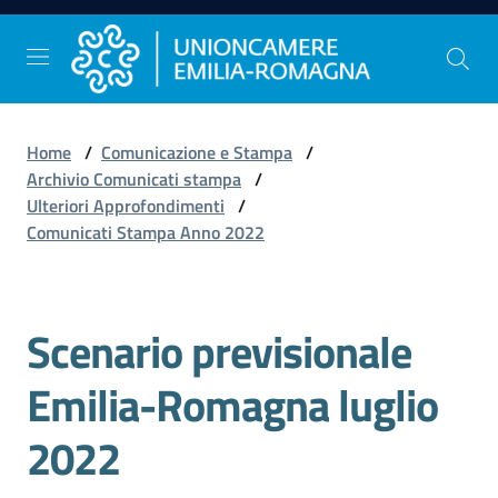
Vai al contenuto
Vai alla navigazione
Vai al footer
Home
/
Comunicazione e Stampa
/
Comunicazione
Archivio Comunicati stampa
/
e
Ulteriori Approfondimenti
/
Stampa
Comunicati Stampa Anno 2022
Studi
Scenario previsionale
e
Statistica
Emilia-Romagna luglio
2022
Orientamento
al