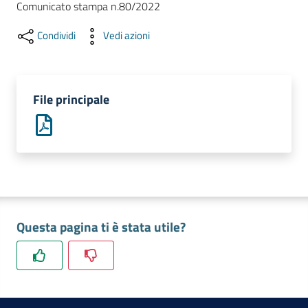
Comunicato stampa n.80/2022
lavoro
Condividi
Vedi azioni
Promozione
e
Innovazione
File principale
Internazionalizzazione
delle
Imprese
Questa pagina ti è stata utile?
Chi
siamo