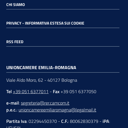
CHI SIAMO
PRIVACY - INFORMATIVA ESTESA SUI COOKIE
RSS FEED
UNIONCAMERE EMILIA-ROMAGNA
Viale Aldo Moro, 62 - 40127 Bologna
Tel
+39 051 6377011
-
Fax
+39 051 6377050
e-mail
:
segreteria@rer.camcom.it
p.e.c.
:
unioncamereemiliaromagna@legalmail.it
Partita Iva
: 02294450370 -
C.F.
: 80062830379 -
iPA
: