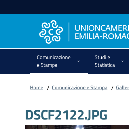
Vai al contenuto
Vai alla navigazione
Vai al footer
Comunicazione
Studi e
e Stampa
Statistica
Home
Comunicazione e Stampa
Galler
/
/
DSCF2122.JPG