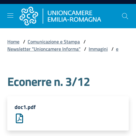
Vai al contenuto
Vai alla navigazione
Vai al footer
Home
/
Comunicazione e Stampa
/
Comunicazione
Newsletter "Unioncamere Informa"
/
Immagini
/
e
e
Stampa
Econerre n. 3/12
Studi
e
Statistica
doc1.pdf
Orientamento
al