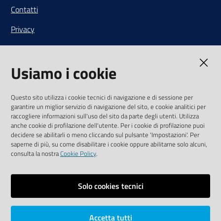
Contatti
Privacy
Note legali
Usiamo i cookie
Media Policy
Sito accessibile
Questo sito utilizza i cookie tecnici di navigazione e di sessione per
garantire un miglior servizio di navigazione del sito, e cookie analitici per
SEGUICI SU
raccogliere informazioni sull'uso del sito da parte degli utenti. Utilizza
anche cookie di profilazione dell'utente. Per i cookie di profilazione puoi
Youtube
Twitter
Linkedin
Facebook
Instagram
decidere se abilitarli o meno cliccando sul pulsante 'Impostazioni'. Per
saperne di più, su come disabilitare i cookie oppure abilitarne solo alcuni,
consulta la nostra
Cookie Policy
.
Solo cookies tecnici
Vai alla pagina
Area riservata
Accetta tutti