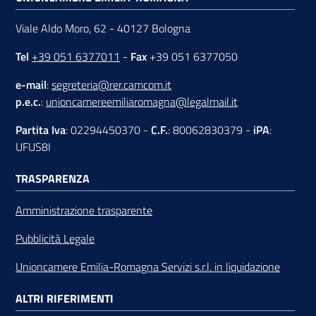
Viale Aldo Moro, 62 - 40127 Bologna
Tel
+39 051 6377011
-
Fax
+39 051 6377050
e-mail
:
segreteria@rer.camcom.it
p.e.c.
:
unioncamereemiliaromagna@legalmail.it
Partita Iva
: 02294450370 -
C.F.
: 80062830379 -
iPA
:
UFUS8I
TRASPARENZA
Amministrazione trasparente
Pubblicità Legale
Unioncamere Emilia-Romagna Servizi s.r.l. in liquidazione
ALTRI RIFERIMENTI