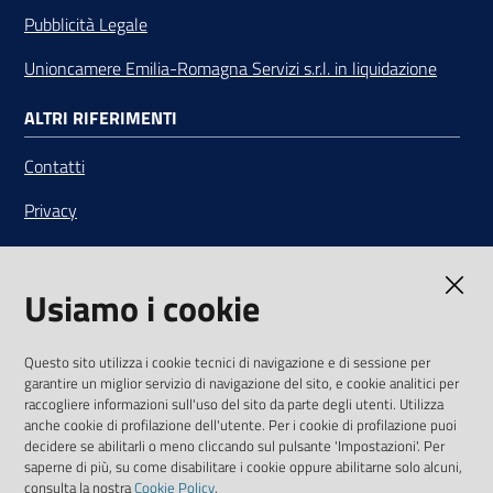
Pubblicità Legale
Unioncamere Emilia-Romagna Servizi s.r.l. in liquidazione
ALTRI RIFERIMENTI
Contatti
Privacy
Note legali
Usiamo i cookie
Media Policy
Sito accessibile
Questo sito utilizza i cookie tecnici di navigazione e di sessione per
garantire un miglior servizio di navigazione del sito, e cookie analitici per
SEGUICI SU
raccogliere informazioni sull'uso del sito da parte degli utenti. Utilizza
anche cookie di profilazione dell'utente. Per i cookie di profilazione puoi
Youtube
Twitter
Linkedin
Facebook
Instagram
decidere se abilitarli o meno cliccando sul pulsante 'Impostazioni'. Per
saperne di più, su come disabilitare i cookie oppure abilitarne solo alcuni,
consulta la nostra
Cookie Policy
.