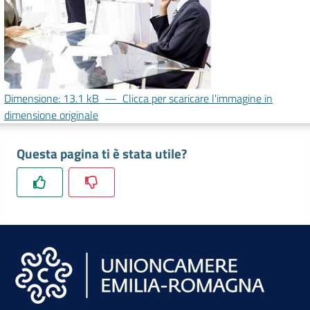
lavoro
Promozione
e
Dimensione: 13.1 kB
—
Clicca per scaricare l'immagine in
Innovazione
dimensione originale
Questa pagina ti è stata utile?
Internazionalizzazione
delle
Imprese
Chi
siamo