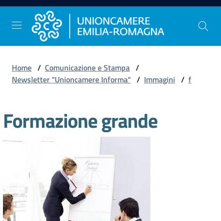
Vai al contenuto
Vai alla navigazione
Vai al footer
Home
/
Comunicazione e Stampa
/
Comunicazione
Newsletter "Unioncamere Informa"
/
Immagini
/
f
e
Stampa
Formazione grande
Studi
e
Statistica
Orientamento
al