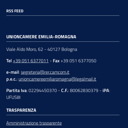
RSS FEED
UNIONCAMERE EMILIA-ROMAGNA
Viale Aldo Moro, 62 - 40127 Bologna
Tel
+39 051 6377011
-
Fax
+39 051 6377050
e-mail
:
segreteria@rer.camcom.it
p.e.c.
:
unioncamereemiliaromagna@legalmail.it
Partita Iva
: 02294450370 -
C.F.
: 80062830379 -
iPA
:
UFUS8I
TRASPARENZA
Amministrazione trasparente