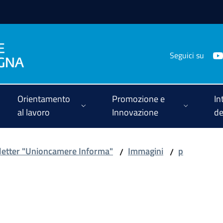
Seguici su
Orientamento
Promozione e
In
al lavoro
Innovazione
de
etter "Unioncamere Informa"
Immagini
p
/
/