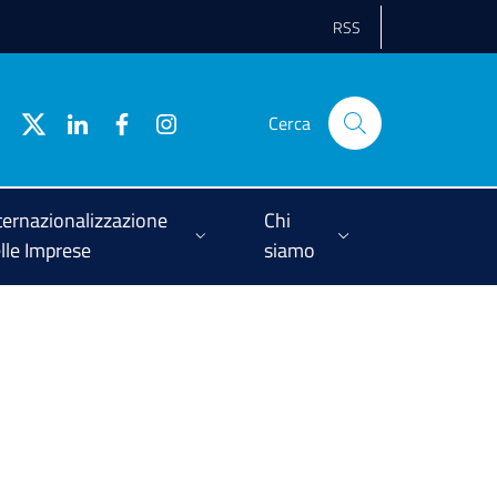
RSS
Cerca
ternazionalizzazione
Chi
lle Imprese
siamo