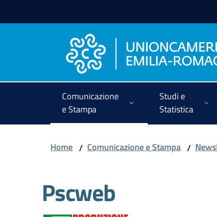
Vai al contenuto
Vai alla navigazione
Vai al footer
Comunicazione
Studi e
e Stampa
Statistica
Home
Comunicazione e Stampa
Newsl
/
/
Pscweb