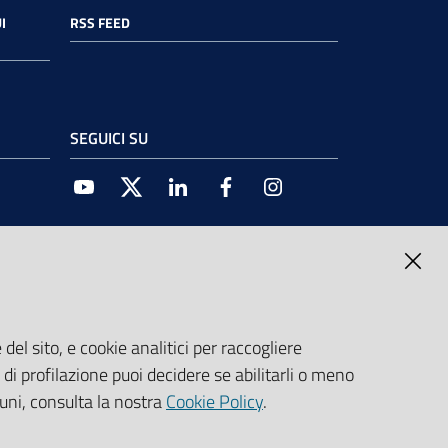
I
RSS FEED
SEGUICI SU
Youtube
Twitter
Linkedin
Facebook
Instagram
del sito, e cookie analitici per raccogliere
e di profilazione puoi decidere se abilitarli o meno
cuni, consulta la nostra
Cookie Policy
.