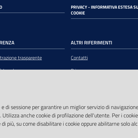
O
PRIVACY - INFORMATIVA ESTESA SU
COOKIE
RENZA
ALTRI RIFERIMENTI
razione trasparente
Contatti
tà Legale
Privacy
mere Emilia-Romagna Servizi
Note legali
liquidazione
Media Policy
 e di sessione per garantire un miglior servizio di navigazione 
Sito accessibile
. Utilizza anche cookie di profilazione dell'utente. Per i cooki
di più, su come disabilitare i cookie oppure abilitarne solo al