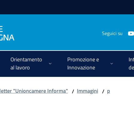
Seguici su
Orientamento
Promozione e
In
al lavoro
Innovazione
de
etter "Unioncamere Informa"
Immagini
p
/
/