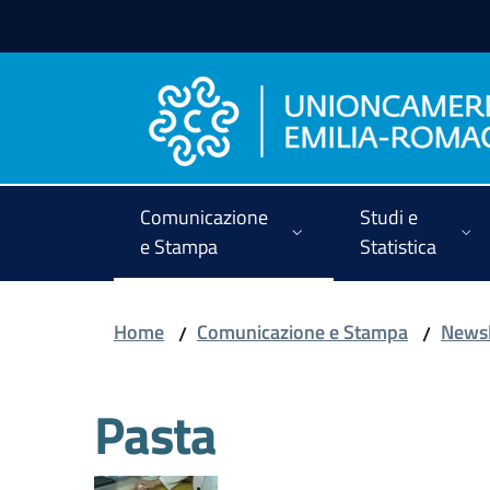
Vai al contenuto
Vai alla navigazione
Vai al footer
Comunicazione
Studi e
e Stampa
Statistica
Home
Comunicazione e Stampa
Newsl
/
/
Pasta