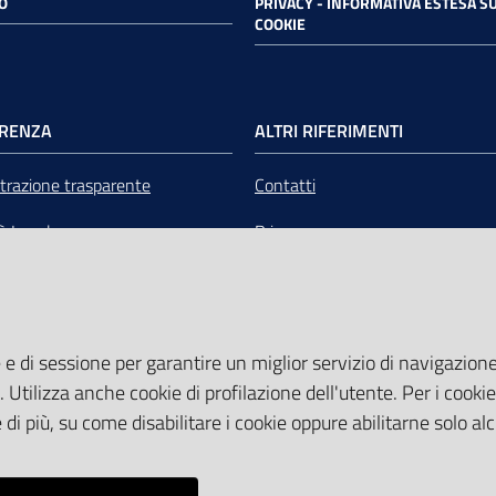
O
PRIVACY - INFORMATIVA ESTESA SU
COOKIE
RENZA
ALTRI RIFERIMENTI
razione trasparente
Contatti
tà Legale
Privacy
mere Emilia-Romagna Servizi
Note legali
liquidazione
Media Policy
 e di sessione per garantire un miglior servizio di navigazione 
Sito accessibile
. Utilizza anche cookie di profilazione dell'utente. Per i cooki
di più, su come disabilitare i cookie oppure abilitarne solo al