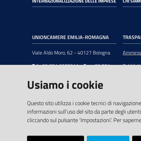
INTERNAZIONALIZZAZIONE DELLE IMPRESE
CHI SIAM
UNIONCAMERE EMILIA-ROMAGNA
TRASPA
Viale Aldo Moro, 62 - 40127 Bologna
Amminist
Tel
+39 051 6377011
-
Fax
+39 051
Pubblici
6377050
Unionca
Usiamo i cookie
e-mail
:
segreteria@rer.camcom.it
s.r.l. in 
p.e.c.
:
unioncamereemiliaromagna@legalmail.it
Questo sito utilizza i cookie tecnici di navigazione
informazioni sull'uso del sito da parte degli utenti
Partita Iva
: 02294450370 -
C.F.
:
cliccando sul pulsante 'Impostazioni'. Per saperne 
80062830379 -
iPA
: UFUS8I