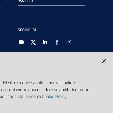
I
RSS FEED
SEGUICI SU
Youtube
Twitter
Linkedin
Facebook
Instagram
del sito, e cookie analitici per raccogliere
e di profilazione puoi decidere se abilitarli o meno
cuni, consulta la nostra
Cookie Policy
.