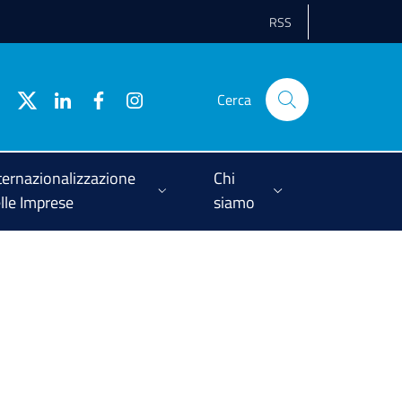
RSS
Cerca
ternazionalizzazione
Chi
lle Imprese
siamo