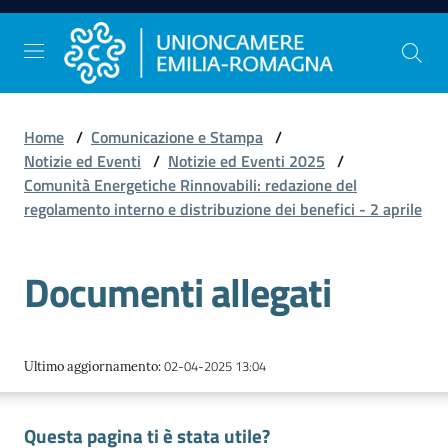
Vai al contenuto
Vai alla navigazione
Vai al footer
Home
/
Comunicazione e Stampa
/
Comunicazione
Notizie ed Eventi
/
Notizie ed Eventi 2025
/
e
Comunità Energetiche Rinnovabili: redazione del
Stampa
regolamento interno e distribuzione dei benefici - 2 aprile
Documenti allegati
Studi
e
Statistica
02-04-2025 13:04
Ultimo aggiornamento
:
Orientamento
Questa pagina ti è stata utile?
al