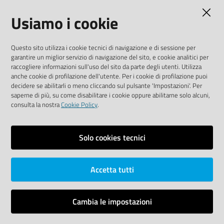
Usiamo i cookie
Media Policy
Sito accessibile
Questo sito utilizza i cookie tecnici di navigazione e di sessione per
garantire un miglior servizio di navigazione del sito, e cookie analitici per
SEGUICI SU
raccogliere informazioni sull'uso del sito da parte degli utenti. Utilizza
anche cookie di profilazione dell'utente. Per i cookie di profilazione puoi
Youtube
Twitter
Linkedin
Facebook
Instagram
decidere se abilitarli o meno cliccando sul pulsante 'Impostazioni'. Per
saperne di più, su come disabilitare i cookie oppure abilitarne solo alcuni,
consulta la nostra
Cookie Policy
.
Solo cookies tecnici
Vai alla pagina
Area riservata
Accetta tutti
Dichiarazione di accessibilità
Mappa del sito
Cambia le impostazioni
Credits