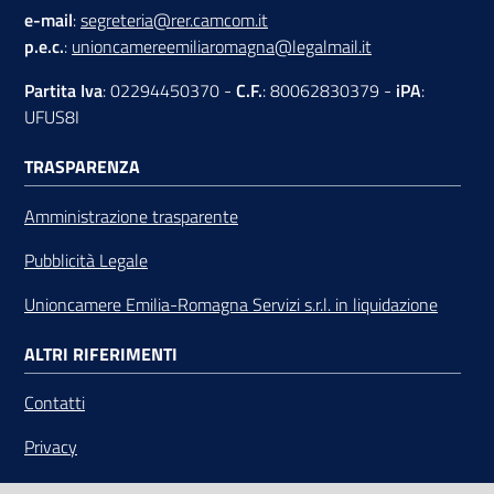
e-mail
:
segreteria@rer.camcom.it
p.e.c.
:
unioncamereemiliaromagna@legalmail.it
Partita Iva
: 02294450370 -
C.F.
: 80062830379 -
iPA
:
UFUS8I
TRASPARENZA
Amministrazione trasparente
Pubblicità Legale
Unioncamere Emilia-Romagna Servizi s.r.l. in liquidazione
ALTRI RIFERIMENTI
Contatti
Privacy
Note legali