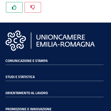
lavoro
Promozione
e
Innovazione
Internazionalizzazione
COMUNICAZIONE E STAMPA
delle
Imprese
STUDI E STATISTICA
Chi
siamo
ORIENTAMENTO AL LAVORO
PROMOZIONE E INNOVAZIONE