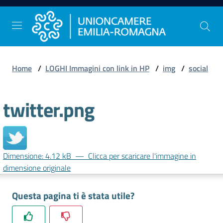
Vai al contenuto
Vai alla navigazione
Vai al footer
Home
/
LOGHI Immagini con link in HP
/
img
/
social
Comunicazione
e
twitter.png
Stampa
Studi
e
Dimensione: 4.12 kB
—
Clicca per scaricare l'immagine in
Statistica
dimensione originale
Questa pagina ti è stata utile?
Orientamento
al