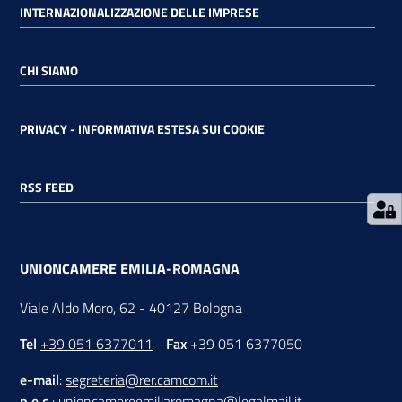
INTERNAZIONALIZZAZIONE DELLE IMPRESE
RSS
CHI SIAMO
Seguici
PRIVACY - INFORMATIVA ESTESA SUI COOKIE
su
RSS FEED
UNIONCAMERE EMILIA-ROMAGNA
Viale Aldo Moro, 62 - 40127 Bologna
Tel
+39 051 6377011
-
Fax
+39 051 6377050
e-mail
:
segreteria@rer.camcom.it
p.e.c.
:
unioncamereemiliaromagna@legalmail.it