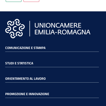
lavoro
Promozione
e
Innovazione
COMUNICAZIONE E STAMPA
Internazionalizzazione
delle
STUDI E STATISTICA
Imprese
ORIENTAMENTO AL LAVORO
Chi
siamo
PROMOZIONE E INNOVAZIONE