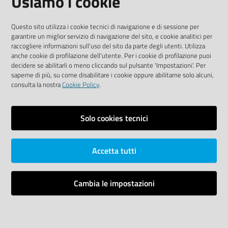
Usiamo i cookie
Sito accessibile
Questo sito utilizza i cookie tecnici di navigazione e di sessione per
garantire un miglior servizio di navigazione del sito, e cookie analitici per
SEGUICI SU
raccogliere informazioni sull'uso del sito da parte degli utenti. Utilizza
anche cookie di profilazione dell'utente. Per i cookie di profilazione puoi
Youtube
Twitter
Linkedin
Facebook
Instagram
decidere se abilitarli o meno cliccando sul pulsante 'Impostazioni'. Per
saperne di più, su come disabilitare i cookie oppure abilitarne solo alcuni,
consulta la nostra
Cookie Policy
.
Solo cookies tecnici
Vai alla pagina
Area riservata
Accetta tutti
Dichiarazione di accessibilità
Mappa del sito
Cambia le impostazioni
Credits
Impostazioni cookie