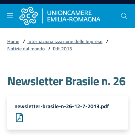
Vai al contenuto
Vai alla navigazione
Vai al footer
Home
/
Internazionalizzazione delle Imprese
/
Comunicazione
Notizie dal mondo
/
Pdf 2013
e
Stampa
Newsletter Brasile n. 26
Studi
e
Statistica
newsletter-brasile-n-26-12-7-2013.pdf
Orientamento
al