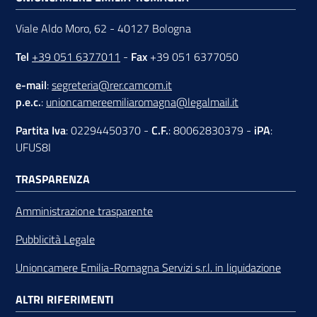
Viale Aldo Moro, 62 - 40127 Bologna
Tel
+39 051 6377011
-
Fax
+39 051 6377050
e-mail
:
segreteria@rer.camcom.it
p.e.c.
:
unioncamereemiliaromagna@legalmail.it
Partita Iva
: 02294450370 -
C.F.
: 80062830379 -
iPA
:
UFUS8I
TRASPARENZA
Amministrazione trasparente
Pubblicità Legale
Unioncamere Emilia-Romagna Servizi s.r.l. in liquidazione
ALTRI RIFERIMENTI