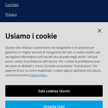
Contatti
Privacy
Note legali
Usiamo i cookie
Media Policy
Sito accessibile
Questo sito utilizza i cookie tecnici di navigazione e di sessione per
garantire un miglior servizio di navigazione del sito, e cookie analitici per
SEGUICI SU
raccogliere informazioni sull'uso del sito da parte degli utenti. Utilizza
anche cookie di profilazione dell'utente. Per i cookie di profilazione puoi
Youtube
Twitter
Linkedin
Facebook
Instagram
decidere se abilitarli o meno cliccando sul pulsante 'Impostazioni'. Per
saperne di più, su come disabilitare i cookie oppure abilitarne solo alcuni,
consulta la nostra
Cookie Policy
.
Solo cookies tecnici
Vai alla pagina
Area riservata
Accetta tutti