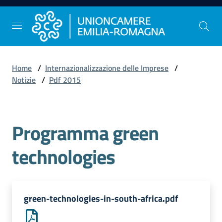
Vai al contenuto
Vai alla navigazione
Vai al footer
Home
/
Internazionalizzazione delle Imprese
/
Comunicazione
Notizie
/
Pdf 2015
e
Stampa
Programma green
Studi
technologies
e
Statistica
green-technologies-in-south-africa.pdf
Orientamento
al