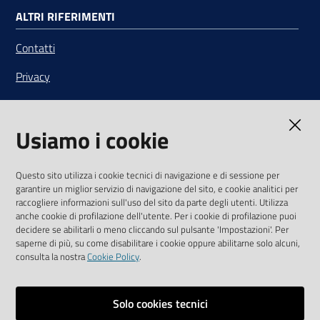
ALTRI RIFERIMENTI
Contatti
Privacy
Note legali
Usiamo i cookie
Media Policy
Sito accessibile
Questo sito utilizza i cookie tecnici di navigazione e di sessione per
garantire un miglior servizio di navigazione del sito, e cookie analitici per
SEGUICI SU
raccogliere informazioni sull'uso del sito da parte degli utenti. Utilizza
anche cookie di profilazione dell'utente. Per i cookie di profilazione puoi
Youtube
Twitter
Linkedin
Facebook
Instagram
decidere se abilitarli o meno cliccando sul pulsante 'Impostazioni'. Per
saperne di più, su come disabilitare i cookie oppure abilitarne solo alcuni,
consulta la nostra
Cookie Policy
.
Solo cookies tecnici
Vai alla pagina