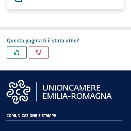
lavoro
Promozione
e
Questa pagina ti è stata utile?
Innovazione
Internazionalizzazione
delle
Imprese
Chi
siamo
COMUNICAZIONE E STAMPA