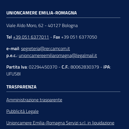
UNIONCAMERE EMILIA-ROMAGNA
Viale Aldo Moro, 62 - 40127 Bologna
Tel
+39 051 6377011
-
Fax
+39 051 6377050
e-mail
:
segreteria@rer.camcom.it
p.e.c.
:
unioncamereemiliaromagna@legalmail.it
Partita Iva
: 02294450370 -
C.F.
: 80062830379 -
iPA
:
UFUS8I
TRASPARENZA
Amministrazione trasparente
Pubblicità Legale
Unioncamere Emilia-Romagna Servizi s.r.l. in liquidazione