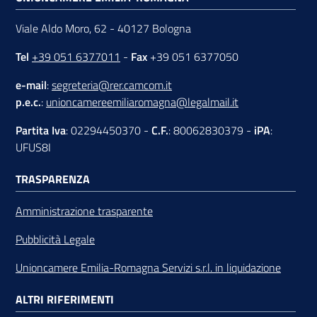
Viale Aldo Moro, 62 - 40127 Bologna
Tel
+39 051 6377011
-
Fax
+39 051 6377050
e-mail
:
segreteria@rer.camcom.it
p.e.c.
:
unioncamereemiliaromagna@legalmail.it
Partita Iva
: 02294450370 -
C.F.
: 80062830379 -
iPA
:
UFUS8I
TRASPARENZA
Amministrazione trasparente
Pubblicità Legale
Unioncamere Emilia-Romagna Servizi s.r.l. in liquidazione
ALTRI RIFERIMENTI