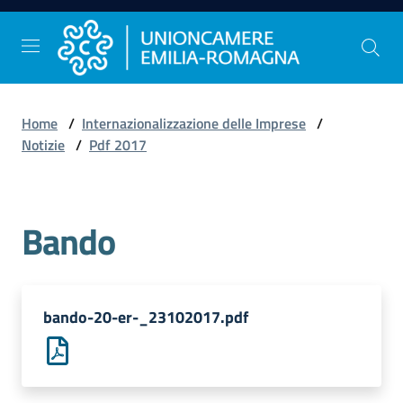
Vai al contenuto
Vai alla navigazione
Vai al footer
Home
/
Internazionalizzazione delle Imprese
/
Comunicazione
Notizie
/
Pdf 2017
e
Stampa
Bando
Studi
e
Statistica
bando-20-er-_23102017.pdf
Orientamento
al