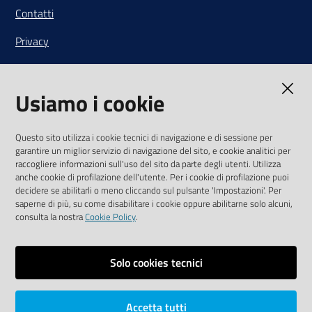
Contatti
Privacy
Note legali
Usiamo i cookie
Media Policy
Sito accessibile
Questo sito utilizza i cookie tecnici di navigazione e di sessione per
garantire un miglior servizio di navigazione del sito, e cookie analitici per
SEGUICI SU
raccogliere informazioni sull'uso del sito da parte degli utenti. Utilizza
anche cookie di profilazione dell'utente. Per i cookie di profilazione puoi
Youtube
Twitter
Linkedin
Facebook
Instagram
decidere se abilitarli o meno cliccando sul pulsante 'Impostazioni'. Per
saperne di più, su come disabilitare i cookie oppure abilitarne solo alcuni,
consulta la nostra
Cookie Policy
.
Solo cookies tecnici
Vai alla pagina
Area riservata
Accetta tutti