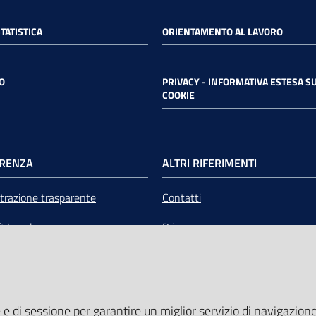
STATISTICA
ORIENTAMENTO AL LAVORO
O
PRIVACY - INFORMATIVA ESTESA SU
COOKIE
RENZA
ALTRI RIFERIMENTI
razione trasparente
Contatti
tà Legale
Privacy
mere Emilia-Romagna Servizi
Note legali
liquidazione
Media Policy
 e di sessione per garantire un miglior servizio di navigazione 