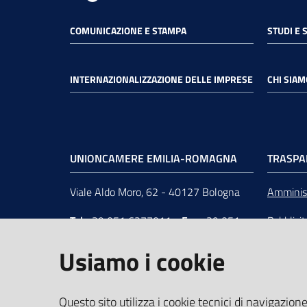
COMUNICAZIONE E STAMPA
STUDI E 
INTERNAZIONALIZZAZIONE DELLE IMPRESE
CHI SIAM
UNIONCAMERE EMILIA-ROMAGNA
TRASPA
Viale Aldo Moro, 62 - 40127 Bologna
Amminist
Tel
+39 051 6377011
-
Fax
+39 051
Pubblici
6377050
Unionca
Usiamo i cookie
e-mail
:
segreteria@rer.camcom.it
s.r.l. in 
p.e.c.
:
unioncamereemiliaromagna@legalmail.it
Questo sito utilizza i cookie tecnici di navigazione