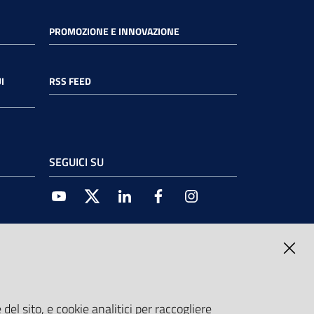
PROMOZIONE E INNOVAZIONE
I
RSS FEED
SEGUICI SU
Youtube
Twitter
Linkedin
Facebook
Instagram
del sito, e cookie analitici per raccogliere