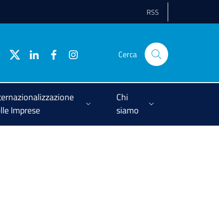
RSS
Cerca
ternazionalizzazione
Chi
lle Imprese
siamo