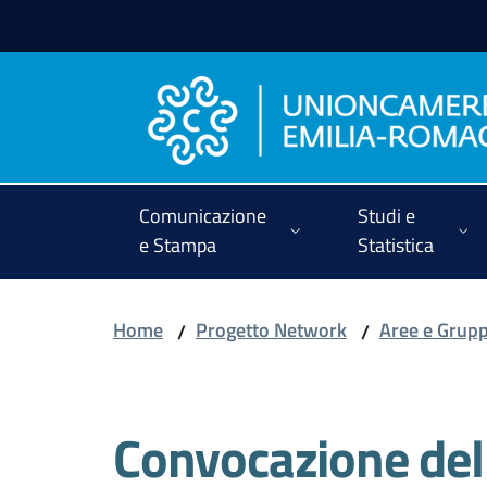
Vai al contenuto
Vai alla navigazione
Vai al footer
Comunicazione
Studi e
e Stampa
Statistica
Home
Progetto Network
Aree e Grupp
/
/
Convocazione de