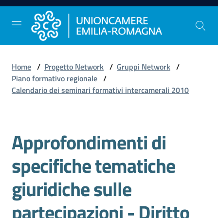
Vai al contenuto
Vai alla navigazione
Vai al footer
Home
/
Progetto Network
/
Gruppi Network
/
Comunicazione
Piano formativo regionale
/
e
Calendario dei seminari formativi intercamerali 2010
Stampa
Approfondimenti di
Salta al contenuto
Studi
e
specifiche tematiche
Statistica
giuridiche sulle
Orientamento
partecipazioni - Diritto
al