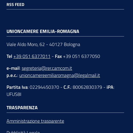
RSS FEED
UNIONCAMERE EMILIA-ROMAGNA
Viale Aldo Moro, 62 - 40127 Bologna
Tel
+39 051 6377011
-
Fax
+39 051 6377050
e-mail
:
segreteria@rer.camcom.it
p.e.c.
:
unioncamereemiliaromagna@legalmail.it
Partita Iva
: 02294450370 -
C.F.
: 80062830379 -
iPA
:
UFUS8I
TRASPARENZA
Amministrazione trasparente
Pubblicità Legale