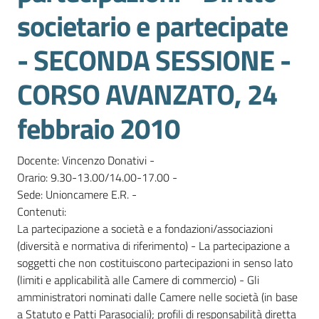
lavoro
societario e partecipate
- SECONDA SESSIONE -
Promozione
CORSO AVANZATO, 24
e
Innovazione
febbraio 2010
Internazionalizzazione
Docente: Vincenzo Donativi - 

delle
Orario: 9.30-13.00/14.00-17.00 - 

Imprese
Sede: Unioncamere E.R. - 

Contenuti:

La partecipazione a società e a fondazioni/associazioni 
(diversità e normativa di riferimento) - La partecipazione a 
Chi
soggetti che non costituiscono partecipazioni in senso lato 
siamo
(limiti e applicabilità alle Camere di commercio) - Gli 
amministratori nominati dalle Camere nelle società (in base 
a Statuto e Patti Parasociali); profili di responsabilità diretta 