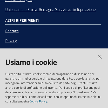
Unioncamere Emilia-Romagna Servizi s.r.l. in liquidazione
ALTRI RIFERIMENTI
Contatti
Privacy
Note legali
Usiamo i cookie
Media Policy
Sito accessibile
Questo sito utilizza i cookie tecnici di navigazione e di sessione per
garantire un miglior servizio di navigazione del sito, e cookie analitici per
SEGUICI SU
raccogliere informazioni sull'uso del sito da parte degli utenti. Utilizza
anche cookie di profilazione dell'utente. Per i cookie di profilazione puoi
Youtube
Twitter
Linkedin
Facebook
Instagram
decidere se abilitarli o meno cliccando sul pulsante 'Impostazioni'. Per
saperne di più, su come disabilitare i cookie oppure abilitarne solo alcuni,
consulta la nostra
Cookie Policy
.