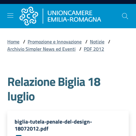
Vai al contenuto
Vai alla navigazione
Vai al footer
Home
/
Promozione e Innovazione
/
Notizie
/
Comunicazione
Archivio Simpler News ed Eventi
/
PDF 2012
e
Stampa
Relazione Biglia 18
Studi
luglio
e
Statistica
biglia-tutela-penale-del-design-
Orientamento
18072012.pdf
al