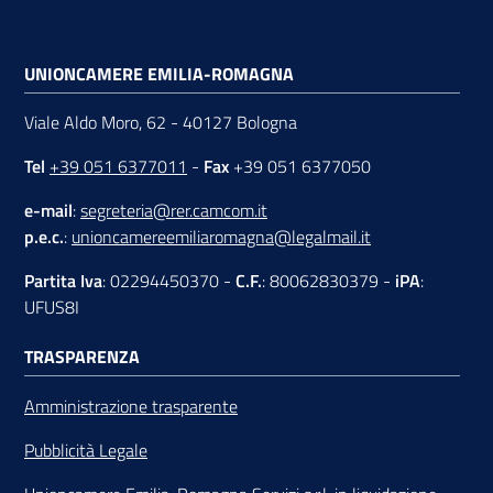
UNIONCAMERE EMILIA-ROMAGNA
Viale Aldo Moro, 62 - 40127 Bologna
Tel
+39 051 6377011
-
Fax
+39 051 6377050
e-mail
:
segreteria@rer.camcom.it
p.e.c.
:
unioncamereemiliaromagna@legalmail.it
Partita Iva
: 02294450370 -
C.F.
: 80062830379 -
iPA
:
UFUS8I
TRASPARENZA
Amministrazione trasparente
Pubblicità Legale