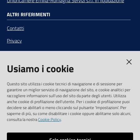
Unioncamere Emilia-Romagna Servizi s.r.l. in liquidazione
ALTRI RIFERIMENTI
Contatti
Privacy
Note legali
Usiamo i cookie
Media Policy
Sito accessibile
Questo sito utilizza i cookie tecnici di navigazione e di sessione per
garantire un miglior servizio di navigazione del sito, e cookie analitici per
SEGUICI SU
raccogliere informazioni sull'uso del sito da parte degli utenti. Utilizza
anche cookie di profilazione dell'utente. Per i cookie di profilazione puoi
Youtube
Twitter
Linkedin
Facebook
Instagram
decidere se abilitarli o meno cliccando sul pulsante 'Impostazioni'. Per
saperne di più, su come disabilitare i cookie oppure abilitarne solo alcuni,
consulta la nostra
Cookie Policy
.