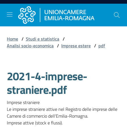
Vai al contenuto
Vai alla navigazione
Vai al footer
Home
/
Studi e statistica
/
Comunicazione
Analisi socio-economica
/
Imprese estere
/
pdf
e
Stampa
2021-4-imprese-
Studi
straniere.pdf
e
Statistica
Imprese straniere

Le imprese straniere attive nel Registro delle imprese delle 
Camere di commercio dell'Emilia-Romagna.

Orientamento
Imprese attive (stock e flussi).

al