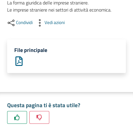
La forma giuridica delle imprese straniere.

lavoro
Condividi
Vedi azioni
Promozione
e
Innovazione
File principale
Internazionalizzazione
delle
Imprese
Chi
Questa pagina ti è stata utile?
siamo