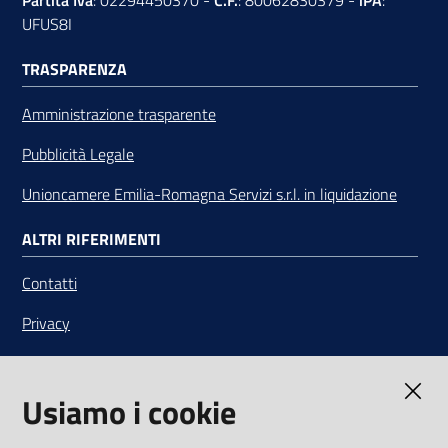
Partita Iva
: 02294450370 -
C.F.
: 80062830379 -
iPA
:
UFUS8I
TRASPARENZA
Amministrazione trasparente
Pubblicità Legale
Unioncamere Emilia-Romagna Servizi s.r.l. in liquidazione
ALTRI RIFERIMENTI
Contatti
Privacy
Note legali
Usiamo i cookie
Media Policy
Sito accessibile