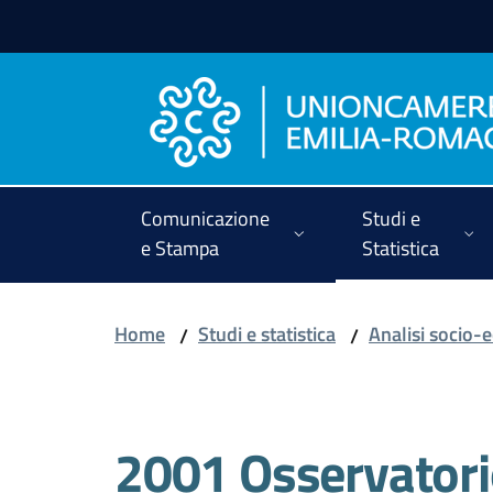
Vai al contenuto
Vai alla navigazione
Vai al footer
Comunicazione
Studi e
e Stampa
Statistica
Home
Studi e statistica
Analisi socio
/
/
2001 Osservatori