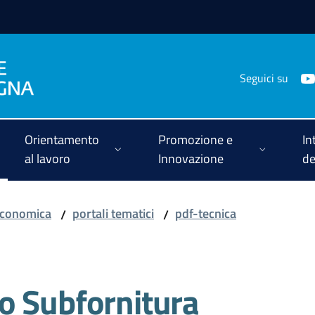
Seguici su
Orientamento
Promozione e
In
al lavoro
Innovazione
de
-economica
portali tematici
pdf-tecnica
/
/
o Subfornitura