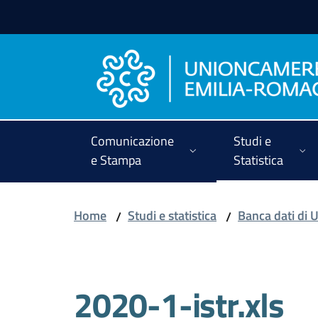
Vai al contenuto
Vai alla navigazione
Vai al footer
Comunicazione
Studi e
e Stampa
Statistica
Home
Studi e statistica
Banca dati di
/
/
2020-1-istr.xls