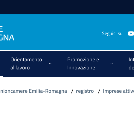
Seguici su
Orientamento
Promozione e
In
al lavoro
Innovazione
de
 Unioncamere Emilia-Romagna
registro
Imprese attive
/
/