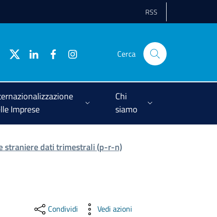
RSS
Cerca
ternazionalizzazione
Chi
lle Imprese
siamo
 straniere dati trimestrali (p-r-n)
Condividi
Vedi azioni