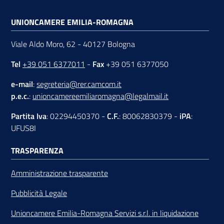
UNIONCAMERE EMILIA-ROMAGNA
Viale Aldo Moro, 62 - 40127 Bologna
Tel
+39 051 6377011
-
Fax
+39 051 6377050
e-mail
:
segreteria@rer.camcom.it
p.e.c.
:
unioncamereemiliaromagna@legalmail.it
Partita Iva
: 02294450370 -
C.F.
: 80062830379 -
iPA
:
UFUS8I
TRASPARENZA
Amministrazione trasparente
Pubblicità Legale
Unioncamere Emilia-Romagna Servizi s.r.l. in liquidazione