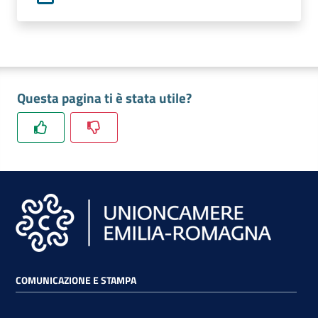
lavoro
Promozione
e
Questa pagina ti è stata utile?
Innovazione
Internazionalizzazione
delle
Imprese
Chi
siamo
COMUNICAZIONE E STAMPA