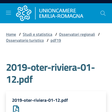
Vai al contenuto
Vai alla navigazione
Vai al footer
Home
/
Studi e statistica
/
Osservatori regionali
/
Comunicazione
Osservatorio turistico
/
pdf19
e
Stampa
2019-oter-riviera-01-
Studi
12.pdf
e
Statistica
2019-oter-riviera-01-12.pdf
Orientamento
al