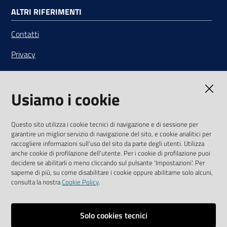
ALTRI RIFERIMENTI
Contatti
Privacy
Note legali
Usiamo i cookie
Media Policy
Sito accessibile
Questo sito utilizza i cookie tecnici di navigazione e di sessione per
garantire un miglior servizio di navigazione del sito, e cookie analitici per
SEGUICI SU
raccogliere informazioni sull'uso del sito da parte degli utenti. Utilizza
anche cookie di profilazione dell'utente. Per i cookie di profilazione puoi
Youtube
Twitter
Linkedin
Facebook
Instagram
decidere se abilitarli o meno cliccando sul pulsante 'Impostazioni'. Per
saperne di più, su come disabilitare i cookie oppure abilitarne solo alcuni,
consulta la nostra
Cookie Policy
.
Solo cookies tecnici
Vai alla pagina