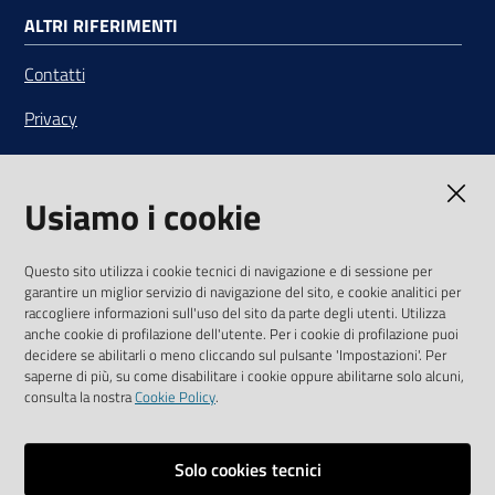
ALTRI RIFERIMENTI
Contatti
Privacy
Note legali
Usiamo i cookie
Media Policy
Sito accessibile
Questo sito utilizza i cookie tecnici di navigazione e di sessione per
garantire un miglior servizio di navigazione del sito, e cookie analitici per
SEGUICI SU
raccogliere informazioni sull'uso del sito da parte degli utenti. Utilizza
anche cookie di profilazione dell'utente. Per i cookie di profilazione puoi
Youtube
Twitter
Linkedin
Facebook
Instagram
decidere se abilitarli o meno cliccando sul pulsante 'Impostazioni'. Per
saperne di più, su come disabilitare i cookie oppure abilitarne solo alcuni,
consulta la nostra
Cookie Policy
.
Solo cookies tecnici
Vai alla pagina