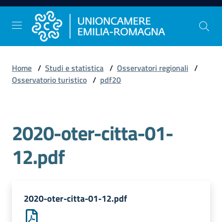
Vai al contenuto
Vai alla navigazione
Vai al footer
Home
/
Studi e statistica
/
Osservatori regionali
/
Comunicazione
Osservatorio turistico
/
pdf20
e
Stampa
2020-oter-citta-01-
Studi
12.pdf
e
Statistica
2020-oter-citta-01-12.pdf
Orientamento
al