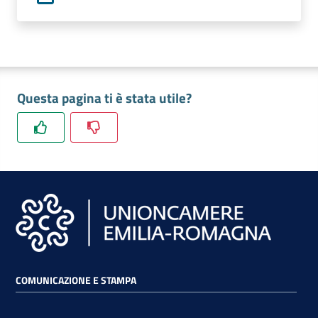
lavoro
Promozione
e
Questa pagina ti è stata utile?
Innovazione
Internazionalizzazione
delle
Imprese
Chi
siamo
COMUNICAZIONE E STAMPA