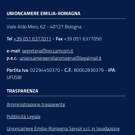
UNIONCAMERE EMILIA-ROMAGNA
Viale Aldo Moro, 62 - 40127 Bologna
Tel
+39 051 6377011
-
Fax
+39 051 6377050
e-mail
:
segreteria@rer.camcom.it
p.e.c.
:
unioncamereemiliaromagna@legalmail.it
Partita Iva
: 02294450370 -
C.F.
: 80062830379 -
iPA
:
UFUS8I
TRASPARENZA
Amministrazione trasparente
Pubblicità Legale
Unioncamere Emilia-Romagna Servizi s.r.l. in liquidazione