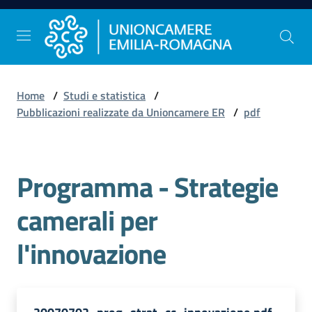
Vai al contenuto
Vai alla navigazione
Vai al footer
Home
/
Studi e statistica
/
Comunicazione
Pubblicazioni realizzate da Unioncamere ER
/
pdf
e
Stampa
Programma - Strategie
Studi
camerali per
e
Statistica
l'innovazione
Orientamento
al