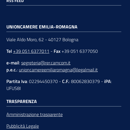
RSS FEED
UNIONCAMERE EMILIA-ROMAGNA
Viale Aldo Moro, 62 - 40127 Bologna
Tel
+39 051 6377011
-
Fax
+39 051 6377050
e-mail
:
segreteria@rer.camcom.it
p.e.c.
:
unioncamereemiliaromagna@legalmail.it
Partita Iva
: 02294450370 -
C.F.
: 80062830379 -
iPA
:
UFUS8I
TRASPARENZA
Amministrazione trasparente
Pubblicità Legale