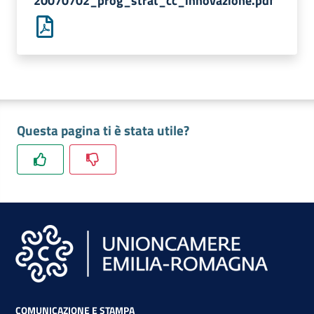
20070702_prog_strat_cc_innovazione.pdf
lavoro
Promozione
e
Innovazione
Questa pagina ti è stata utile?
Internazionalizzazione
delle
Imprese
Chi
siamo
COMUNICAZIONE E STAMPA