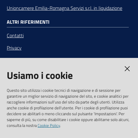
Unioncamere Emilia-Romagna Servizi s.r.l. in liquidazione
ALTRI RIFERIMENTI
Contatti
Privacy
Note legali
Usiamo i cookie
Media Policy
Sito accessibile
Questo sito utilizza i cookie tecnici di navigazione e di sessione per
garantire un miglior servizio di navigazione del sito, e cookie analitici per
SEGUICI SU
raccogliere informazioni sull'uso del sito da parte degli utenti. Utilizza
anche cookie di profilazione dell'utente. Per i cookie di profilazione puoi
Youtube
Twitter
Linkedin
Facebook
Instagram
decidere se abilitarli o meno cliccando sul pulsante 'Impostazioni'. Per
saperne di più, su come disabilitare i cookie oppure abilitarne solo alcuni,
consulta la nostra
Cookie Policy
.