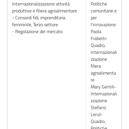
Internazionalizzazione attività
Politiche
produttive e filiera agroalimentare
comunitarie e
RSS
- Consordi fidi, imprenditoria
per
femminile, Terzo settore
l'innovazione
- Regolazione del mercato
Paola
Frabetti-
Seguici
Quadro,
su
Internazionali
zzazione
filiera
agroalimenta
re
Mary Gentili-
Internazionali
zzazione
Stefano
Lenzi-
Quadro,
Politiche