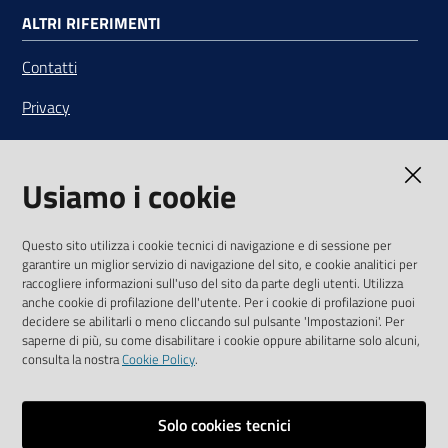
ALTRI RIFERIMENTI
Contatti
Privacy
Note legali
Usiamo i cookie
Media Policy
Sito accessibile
Questo sito utilizza i cookie tecnici di navigazione e di sessione per
garantire un miglior servizio di navigazione del sito, e cookie analitici per
SEGUICI SU
raccogliere informazioni sull'uso del sito da parte degli utenti. Utilizza
anche cookie di profilazione dell'utente. Per i cookie di profilazione puoi
Youtube
Twitter
Linkedin
Facebook
Instagram
decidere se abilitarli o meno cliccando sul pulsante 'Impostazioni'. Per
saperne di più, su come disabilitare i cookie oppure abilitarne solo alcuni,
consulta la nostra
Cookie Policy
.
Solo cookies tecnici
Vai alla pagina