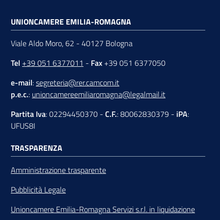
UNIONCAMERE EMILIA-ROMAGNA
Viale Aldo Moro, 62 - 40127 Bologna
Tel
+39 051 6377011
-
Fax
+39 051 6377050
e-mail
:
segreteria@rer.camcom.it
p.e.c.
:
unioncamereemiliaromagna@legalmail.it
Partita Iva
: 02294450370 -
C.F.
: 80062830379 -
iPA
:
UFUS8I
TRASPARENZA
Amministrazione trasparente
Pubblicità Legale
Unioncamere Emilia-Romagna Servizi s.r.l. in liquidazione