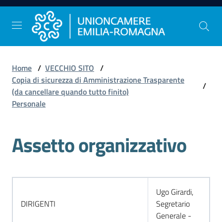
Vai al contenuto
Vai alla navigazione
Vai al footer
Home
/
VECCHIO SITO
/
Comunicazione
Copia di sicurezza di Amministrazione Trasparente
/
e
(da cancellare quando tutto finito)
Stampa
Personale
Assetto organizzativo
Studi
e
Statistica
Ugo Girardi,
DIRIGENTI
Segretario
Orientamento
Generale -
al