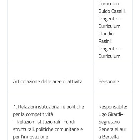
Curriculum
lavoro
Guido Caselli,
Dirigente -
Curriculum
Promozione
Claudio
e
Pasini,
Innovazione
Dirigente -
Curriculum
Internazionalizzazione
delle
Articolazione delle aree di attività
Personale
Imprese
1. Relazioni istituzionali e politiche
Responsabile:
Chi
per la competitività
Ugo Girardi-
siamo
- Relazioni istituzionali- Fondi
Segretario
strutturali, politiche comunitarie e
GeneraleLaur
per l'innovazione-
a Bertella-