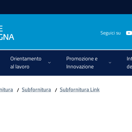
Seguici su
Orientamento
Promozione e
In
al lavoro
Innovazione
de
nitura
Subfornitura
Subfornitura Link
/
/