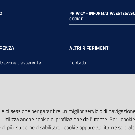
O
PRIVACY - INFORMATIVA ESTESA SU
COOKIE
RENZA
ALTRI RIFERIMENTI
razione trasparente
Contatti
tà Legale
Privacy
mere Emilia-Romagna Servizi
Note legali
liquidazione
Media Policy
 e di sessione per garantire un miglior servizio di navigazione 
Sito accessibile
. Utilizza anche cookie di profilazione dell'utente. Per i cooki
di più, su come disabilitare i cookie oppure abilitarne solo al