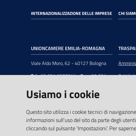
INTERNAZIONALIZZAZIONE DELLE IMPRESE
CHI SIAM
UNIONCAMERE EMILIA-ROMAGNA
TRASPA
Viale Aldo Moro, 62 - 40127 Bologna
Amminist
Tel
+39 051 6377011
-
Fax
+39 051
Pubblici
6377050
Unionca
Usiamo i cookie
e-mail
:
segreteria@rer.camcom.it
s.r.l. in 
p.e.c.
:
unioncamereemiliaromagna@legalmail.it
Questo sito utilizza i cookie tecnici di navigazione
informazioni sull'uso del sito da parte degli utenti
Partita Iva
: 02294450370 -
C.F.
:
cliccando sul pulsante 'Impostazioni'. Per saperne 
80062830379 -
iPA
: UFUS8I