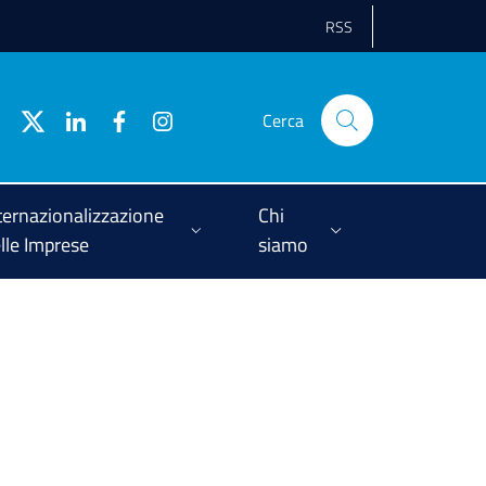
RSS
Cerca
ternazionalizzazione
Chi
lle Imprese
siamo