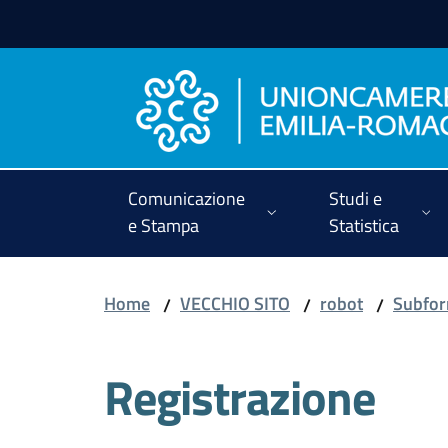
Vai al contenuto
Vai alla navigazione
Vai al footer
Comunicazione
Studi e
e Stampa
Statistica
Home
VECCHIO SITO
robot
Subfor
/
/
/
Registrazione