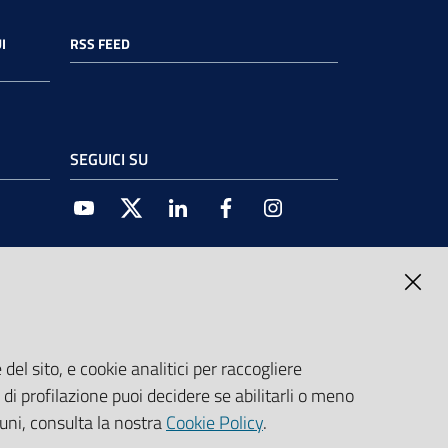
I
RSS FEED
SEGUICI SU
Youtube
Twitter
Linkedin
Facebook
Instagram
del sito, e cookie analitici per raccogliere
e di profilazione puoi decidere se abilitarli o meno
cuni, consulta la nostra
Cookie Policy
.