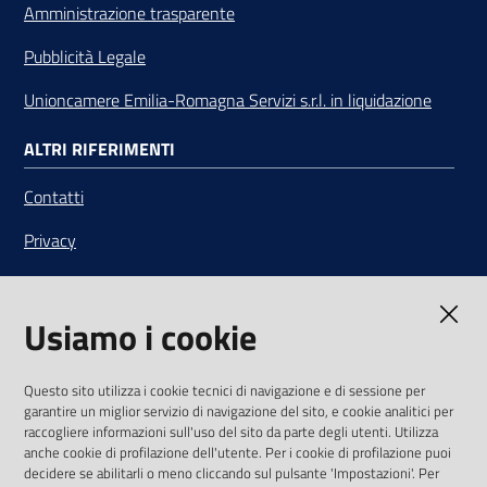
Amministrazione trasparente
Pubblicità Legale
Unioncamere Emilia-Romagna Servizi s.r.l. in liquidazione
ALTRI RIFERIMENTI
Contatti
Privacy
Note legali
Usiamo i cookie
Media Policy
Sito accessibile
Questo sito utilizza i cookie tecnici di navigazione e di sessione per
garantire un miglior servizio di navigazione del sito, e cookie analitici per
SEGUICI SU
raccogliere informazioni sull'uso del sito da parte degli utenti. Utilizza
anche cookie di profilazione dell'utente. Per i cookie di profilazione puoi
Youtube
Twitter
Linkedin
Facebook
Instagram
decidere se abilitarli o meno cliccando sul pulsante 'Impostazioni'. Per