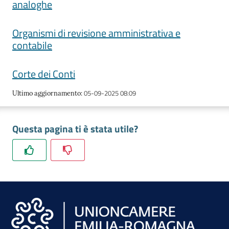
analoghe
lavoro
Organismi di revisione amministrativa e
contabile
Promozione
e
Corte dei Conti
Innovazione
05-09-2025 08:09
Ultimo aggiornamento
:
Internazionalizzazione
delle
Questa pagina ti è stata utile?
Imprese
Chi
siamo