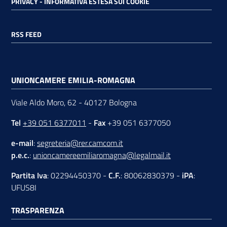
PRIVACY - INFORMATIVA ESTESA SUI COOKIE
RSS FEED
UNIONCAMERE EMILIA-ROMAGNA
Viale Aldo Moro, 62 - 40127 Bologna
Tel
+39 051 6377011
-
Fax
+39 051 6377050
e-mail
:
segreteria@rer.camcom.it
p.e.c.
:
unioncamereemiliaromagna@legalmail.it
Partita Iva
: 02294450370 -
C.F.
: 80062830379 -
iPA
:
UFUS8I
TRASPARENZA