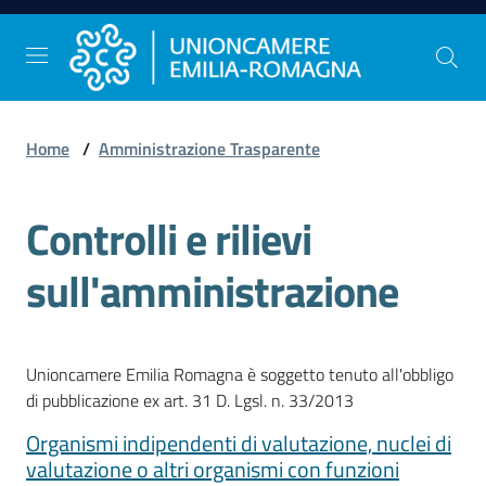
Vai al contenuto
Vai alla navigazione
Vai al footer
Home
/
Amministrazione Trasparente
Comunicazione
e
Controlli e rilievi
Stampa
sull'amministrazione
Studi
e
Statistica
Unioncamere Emilia Romagna è soggetto tenuto all'obbligo
di pubblicazione ex art. 31 D. Lgsl. n. 33/2013
Organismi indipendenti di valutazione, nuclei di
Orientamento
valutazione o altri organismi con funzioni
al