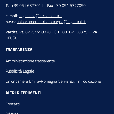
Tel
+39 051 6377011
-
Fax
+39 051 6377050
e-mail
:
segreteria@rer.camcom.it
p.e.c.
:
unioncamereemiliaromagna@legalmail.it
Partita Iva
: 02294450370 -
C.F.
: 80062830379 -
iPA
:
UFUS8I
TRASPARENZA
Amministrazione trasparente
Pubblicità Legale
Unioncamere Emilia-Romagna Servizi s.r.l. in liquidazione
ALTRI RIFERIMENTI
Contatti
Privacy