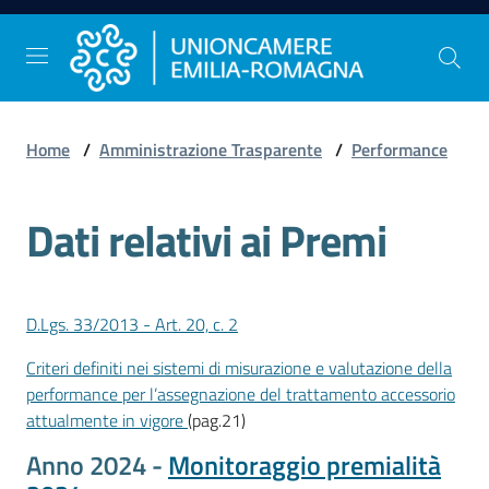
Vai al contenuto
Vai alla navigazione
Vai al footer
Home
/
Amministrazione Trasparente
/
Performance
Comunicazione
e
Dati relativi ai Premi
Stampa
Studi
D.Lgs. 33/2013 - Art. 20, c. 2
e
Statistica
Criteri definiti nei sistemi di misurazione e valutazione della
performance per l’assegnazione del trattamento accessorio
attualmente in vigore
(pag.21)
Orientamento
Anno 2024 -
Monitoraggio premialità
al