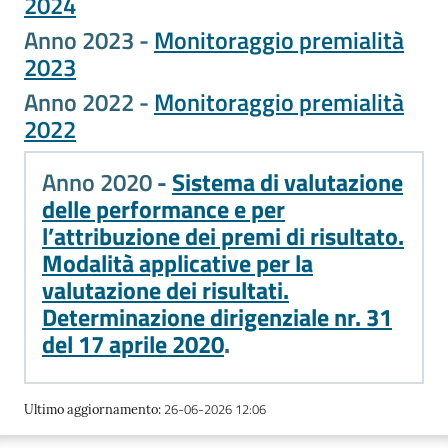
2024
lavoro
Anno 2023 -
Monitoraggio premialità
2023
Promozione
Anno 2022 -
Monitoraggio premialità
e
2022
Innovazione
Anno 2020
-
Sistema di valutazione
delle performance e per
Internazionalizzazione
l’attribuzione dei premi di risultato.
delle
Modalità applicative per la
Imprese
valutazione dei risultati.
Determinazione dirigenziale nr. 31
del 17 aprile 2020
.
Chi
siamo
26-06-2026 12:06
Ultimo aggiornamento
: