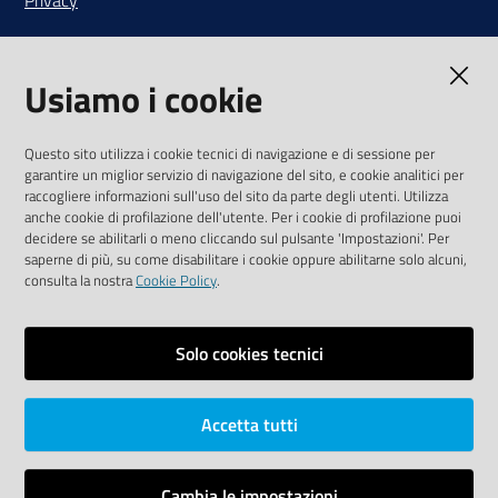
Note legali
Usiamo i cookie
Media Policy
Sito accessibile
Questo sito utilizza i cookie tecnici di navigazione e di sessione per
garantire un miglior servizio di navigazione del sito, e cookie analitici per
SEGUICI SU
raccogliere informazioni sull'uso del sito da parte degli utenti. Utilizza
anche cookie di profilazione dell'utente. Per i cookie di profilazione puoi
Youtube
Twitter
Linkedin
Facebook
Instagram
decidere se abilitarli o meno cliccando sul pulsante 'Impostazioni'. Per
saperne di più, su come disabilitare i cookie oppure abilitarne solo alcuni,
consulta la nostra
Cookie Policy
.
Solo cookies tecnici
Vai alla pagina
Area riservata
Accetta tutti
Dichiarazione di accessibilità
Mappa del sito
Cambia le impostazioni