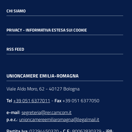
CHI SIAMO
PRIVACY - INFORMATIVA ESTESA SUI COOKIE
RSS FEED
UNIONCAMERE EMILIA-ROMAGNA
Viale Aldo Moro, 62 - 40127 Bologna
Tel
+39 051 6377011
-
Fax
+39 051 6377050
e-mail
:
segreteria@rer.camcom.it
p.e.c.
:
unioncamereemiliaromagna@legalmail.it
Partita Iva
: 02294450370 -
C.F.
: 80062830379 -
iPA
: