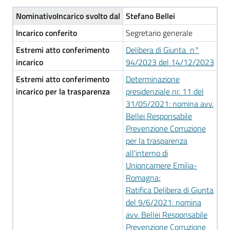
lavoro
NominativoIncarico svolto dal
Stefano Bellei
Incarico conferito
Segretario generale
Promozione
Estremi atto conferimento
Delibera di Giunta n°
e
incarico
94/2023 del 14/12/2023
Innovazione
Estremi atto conferimento
Determinazione
incarico
per la trasparenza
presidenziale nr. 11 del
31/05/2021: nomina avv.
Internazionalizzazione
Bellei Responsabile
delle
Prevenzione Corruzione
Imprese
per la trasparenza
all'interno di
Unioncamere Emilia-
Romagna
;
Chi
Ratifica Delibera di Giunta
siamo
del 9/6/2021: nomina
avv. Bellei Responsabile
Prevenzione Corruzione