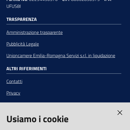
UFUS8I
TRASPARENZA
Amministrazione trasparente
Pubblicità Legale
Unioncamere Emilia-Romagna Servizi s.r.l. in liquidazione
ALTRI RIFERIMENTI
Contatti
Privacy
Note legali
Usiamo i cookie
Media Policy
Sito accessibile