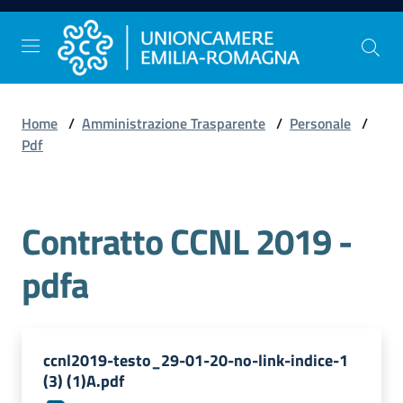
Vai al contenuto
Vai alla navigazione
Vai al footer
Home
/
Amministrazione Trasparente
/
Personale
/
Comunicazione
Pdf
e
Stampa
Contratto CCNL 2019 -
Studi
pdfa
e
Statistica
ccnl2019-testo_29-01-20-no-link-indice-1
Orientamento
(3) (1)A.pdf
al