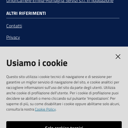
Unioncamere Emilia-Romagna Servizi s.r.l. in liquidazione
ALTRI RIFERIMENTI
Contatti
Privacy
Note legali
Usiamo i cookie
Media Policy
Sito accessibile
Questo sito utilizza i cookie tecnici di navigazione e di sessione per
garantire un miglior servizio di navigazione del sito, e cookie analitici per
SEGUICI SU
raccogliere informazioni sull'uso del sito da parte degli utenti. Utilizza
anche cookie di profilazione dell'utente. Per i cookie di profilazione puoi
Youtube
Twitter
Linkedin
Facebook
Instagram
decidere se abilitarli o meno cliccando sul pulsante 'Impostazioni'. Per
saperne di più, su come disabilitare i cookie oppure abilitarne solo alcuni,
consulta la nostra
Cookie Policy
.