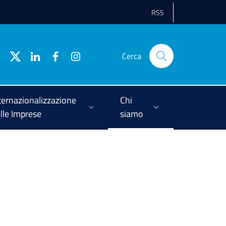
RSS
Cerca
ternazionalizzazione
Chi
lle Imprese
siamo