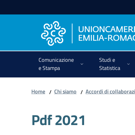
Vai al contenuto
Vai alla navigazione
Vai al footer
Comunicazione
Studi e
e Stampa
Statistica
Home
Chi siamo
Accordi di collaborazi
/
/
Pdf 2021