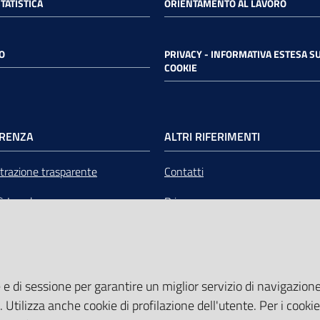
STATISTICA
ORIENTAMENTO AL LAVORO
O
PRIVACY - INFORMATIVA ESTESA SU
COOKIE
RENZA
ALTRI RIFERIMENTI
razione trasparente
Contatti
tà Legale
Privacy
mere Emilia-Romagna Servizi
Note legali
liquidazione
Media Policy
 e di sessione per garantire un miglior servizio di navigazione 
Sito accessibile
. Utilizza anche cookie di profilazione dell'utente. Per i cooki