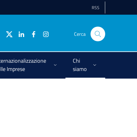
RSS
Cerca
ternazionalizzazione
Chi
lle Imprese
siamo