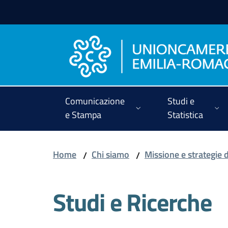
Vai al contenuto
Vai alla navigazione
Vai al footer
Comunicazione
Studi e
e Stampa
Statistica
Home
Chi siamo
Missione e strategie 
/
/
Studi e Ricerche