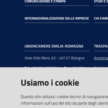
COMUNICAZIONE E STAMPA
STUDI E 
INTERNAZIONALIZZAZIONE DELLE IMPRESE
CHI SIAM
UNIONCAMERE EMILIA-ROMAGNA
TRASPA
Viale Aldo Moro, 62 - 40127 Bologna
Amminist
Tel
+39 051 6377011
-
Fax
+39 051
Pubblici
6377050
Unionca
Usiamo i cookie
e-mail
:
segreteria@rer.camcom.it
s.r.l. in 
p.e.c.
:
unioncamereemiliaromagna@legalmail.it
Questo sito utilizza i cookie tecnici di navigazione
informazioni sull'uso del sito da parte degli utenti
Partita Iva
: 02294450370 -
C.F.
: