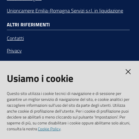
Unioncamere Emilia-Romagna Servizi s.r.l. in liquidazione
ALTRI RIFERIMENTI
Contatti
Privacy
Note legali
Usiamo i cookie
Media Policy
Sito accessibile
Questo sito utilizza i cookie tecnici di navigazione e di sessione per
garantire un miglior servizio di navigazione del sito, e cookie analitici per
SEGUICI SU
raccogliere informazioni sull'uso del sito da parte degli utenti. Utilizza
anche cookie di profilazione dell'utente. Per i cookie di profilazione puoi
Youtube
Twitter
Linkedin
Facebook
Instagram
decidere se abilitarli o meno cliccando sul pulsante 'Impostazioni'. Per
saperne di più, su come disabilitare i cookie oppure abilitarne solo alcuni,
consulta la nostra
Cookie Policy
.