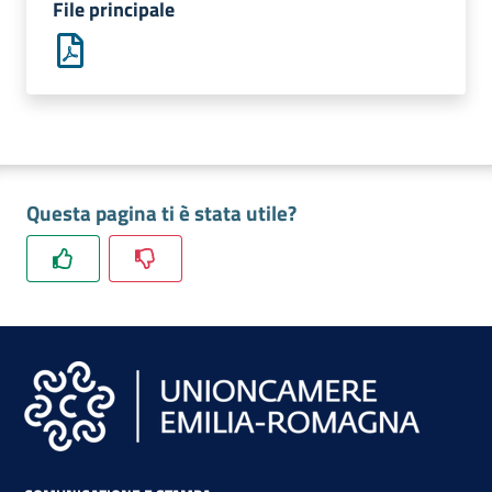
File principale
lavoro
Promozione
e
Innovazione
Questa pagina ti è stata utile?
Internazionalizzazione
delle
Imprese
Chi
siamo