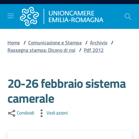
Vai al contenuto
Vai alla navigazione
Vai al footer
Home
/
Comunicazione e Stampa
/
Archivio
/
Comunicazione
Rassegna stampa: Dicono di noi
/
Pdf 2012
e
Stampa
20-26 febbraio sistema
Studi
camerale
e
Statistica
Condividi
Vedi azioni
Orientamento
al