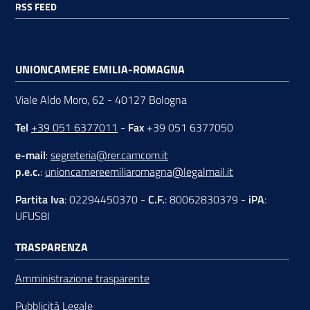
RSS FEED
UNIONCAMERE EMILIA-ROMAGNA
Viale Aldo Moro, 62 - 40127 Bologna
Tel
+39 051 6377011
-
Fax
+39 051 6377050
e-mail
:
segreteria@rer.camcom.it
p.e.c.
:
unioncamereemiliaromagna@legalmail.it
Partita Iva
: 02294450370 -
C.F.
: 80062830379 -
iPA
:
UFUS8I
TRASPARENZA
Amministrazione trasparente
Pubblicità Legale