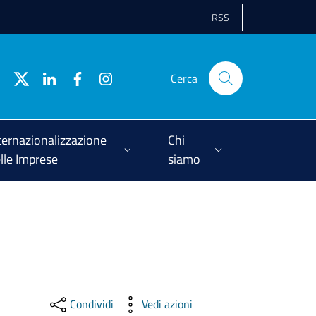
RSS
Cerca
ternazionalizzazione
Chi
lle Imprese
siamo
Condividi
Vedi azioni