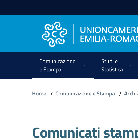
Vai al contenuto
Vai alla navigazione
Vai al footer
Comunicazione
Studi e
e Stampa
Statistica
Home
Comunicazione e Stampa
Archi
/
/
Salta al contenuto
Comunicati stam