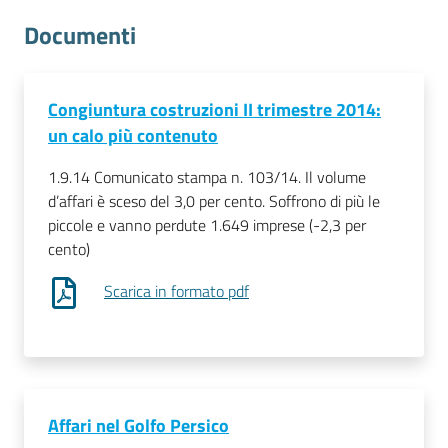
lavoro
Documenti
Promozione
Congiuntura costruzioni II trimestre 2014:
e
un calo più contenuto
Innovazione
1.9.14 Comunicato stampa n. 103/14. Il volume
d’affari è sceso del 3,0 per cento. Soffrono di più le
Internazionalizzazione
piccole e vanno perdute 1.649 imprese (-2,3 per
delle
cento)
Imprese
Scarica in formato pdf
Chi
siamo
Affari nel Golfo Persico