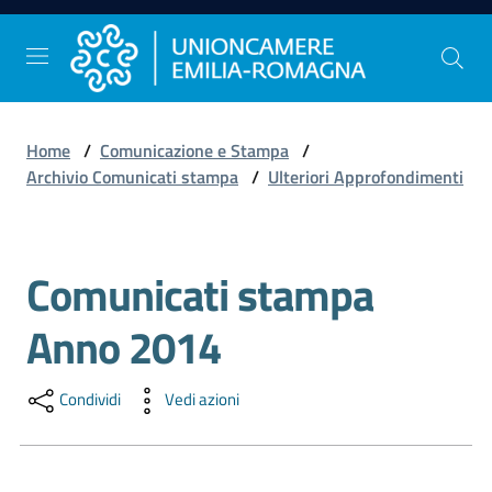
Vai al contenuto
Vai alla navigazione
Vai al footer
Home
/
Comunicazione e Stampa
/
Comunicazione
Archivio Comunicati stampa
/
Ulteriori Approfondimenti
e
Stampa
Comunicati stampa
Salta al contenuto
Studi
Anno 2014
e
Statistica
Condividi
Vedi azioni
Orientamento
al