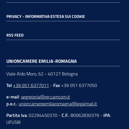
PRIVACY - INFORMATIVA ESTESA SUI COOKIE
RSS FEED
UNIONCAMERE EMILIA-ROMAGNA
Viale Aldo Moro, 62 - 40127 Bologna
Tel
+39 051 6377011
-
Fax
+39 051 6377050
e-mail
:
segreteria@rer.camcom.it
p.e.c.
:
unioncamereemiliaromagna@legalmail.it
Partita Iva
: 02294450370 -
C.F.
: 80062830379 -
iPA
:
UFUS8I