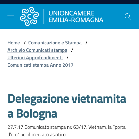
Vai al contenuto
Vai alla navigazione
Vai al footer
Home
/
Comunicazione e Stampa
/
Comunicazione
Archivio Comunicati stampa
/
e
Ulteriori Approfondimenti
/
Stampa
Comunicati stampa Anno 2017
Studi
Delegazione vietnamita
e
Statistica
a Bologna
27.7.17 Comunicato stampa nr. 63/17. Vietnam, la “porta 
Orientamento
d’oro” per il mercato asiatico
al