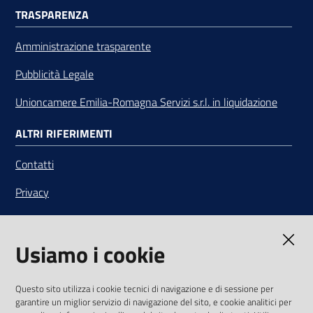
TRASPARENZA
Amministrazione trasparente
Pubblicità Legale
Unioncamere Emilia-Romagna Servizi s.r.l. in liquidazione
ALTRI RIFERIMENTI
Contatti
Privacy
Note legali
Usiamo i cookie
Media Policy
Sito accessibile
Questo sito utilizza i cookie tecnici di navigazione e di sessione per
garantire un miglior servizio di navigazione del sito, e cookie analitici per
SEGUICI SU