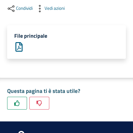
lavoro
Condividi
Vedi azioni
Promozione
e
File principale
Innovazione
Internazionalizzazione
delle
Imprese
Questa pagina ti è stata utile?
Chi
siamo